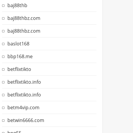
baj88thb
baj88thbz.com
baj88thbz.com
baslot168
bbp168.me
betflixtikto
betflixtikto.info
betflixtikto.info
betm4vip.com
betwin6666.com
bng55