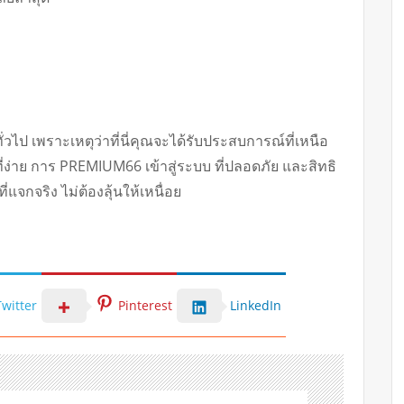
ไป เพราะเหตุว่าที่นี่คุณจะได้รับประสบการณ์ที่เหนือ
ี่ง่าย การ PREMIUM66 เข้าสู่ระบบ ที่ปลอดภัย และสิทธิ
แจกจริง ไม่ต้องลุ้นให้เหนื่อย
Twitter
Pinterest
LinkedIn