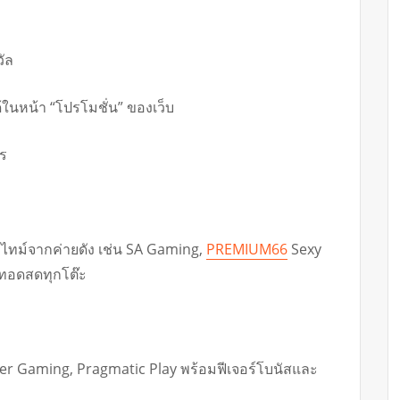
ัล
ในหน้า “โปรโมชั่น” ของเว็บ
าร
ไทม์จากค่ายดัง เช่น SA Gaming,
PREMIUM66
Sexy
ยทอดสดทุกโต๊ะ
ker Gaming, Pragmatic Play พร้อมฟีเจอร์โบนัสและ