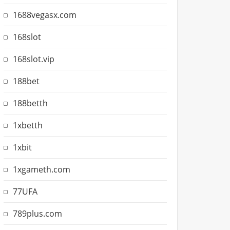
1688vegasx.com
168slot
168slot.vip
188bet
188betth
1xbetth
1xbit
1xgameth.com
77UFA
789plus.com