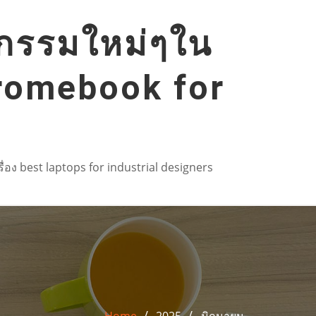
ัตกรรมใหม่ๆใน
hromebook for
ื่อง best laptops for industrial designers