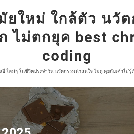
ัยใหม่ ใกล้ตัว นว
 ไม่ตกยุค best c
coding
หม่ๆ ในชีวิตประจำวัน นวัตกรรมน่าสนใจ ไม่ดู คุยกับเค้าไม่รู้เร
น 2025