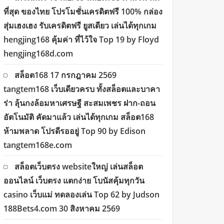
ที่สุด ของไทย โปรโมชั่นเครดิตฟรี 100% กล่อง
สุ่มเฮงเฮง รับเครดิตฟรี ยูสเดียว เล่นได้ทุกเกม
hengjing168 คุ้มค่า ที่ไว้ใจ Top 19 by Floyd
hengjing168d.com
สล็อต168 17 กรกฎาคม 2569
tangtem168 เว็บเดียวครบ ทั้งสล็อตและบาคา
ร่า ลุ้นกงล้อมหาเศรษฐี สะสมเพชร ฝาก-ถอน
อัตโนมัติ คัดมาแล้ว เล่นได้ทุกเกม สล็อต168
ห้ามพลาด โปรดีรออยู่ Top 90 by Edison
tangtem168e.com
สล็อตเว็บตรง websiteใหญ่ เล่นสล็อต
ออนไลน์ เว็บตรง แตกง่าย โบนัสคุ้มทุกวัน
casino เว็บแม่ ทดลองเล่น Top 62 by Judson
188Bets4.com 30 สิงหาคม 2569