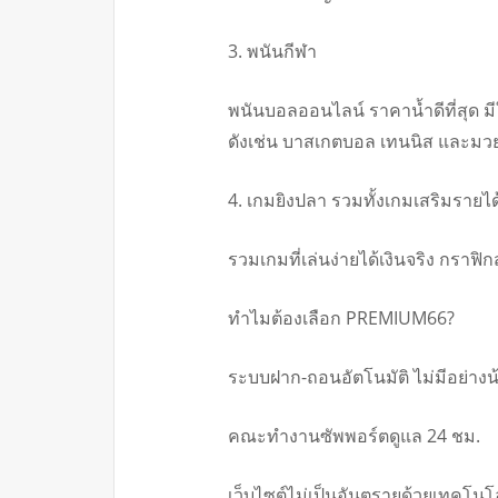
3. พนันกีฬา
พนันบอลออนไลน์ ราคาน้ำดีที่สุด มีใ
ดังเช่น บาสเกตบอล เทนนิส และมว
4. เกมยิงปลา รวมทั้งเกมเสริมรายได
รวมเกมที่เล่นง่ายได้เงินจริง กราฟิ
ทำไมต้องเลือก PREMIUM66?
ระบบฝาก-ถอนอัตโนมัติ ไม่มีอย่างน
คณะทำงานซัพพอร์ตดูแล 24 ชม.
เว็บไซต์ไม่เป็นอันตรายด้วยเทคโนโล