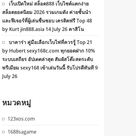
เว็บเปิดใหม่ สล็อต888 เว็บไซต์แตกง่าย
สล็อตยอดนิยม 2026 รวมเกมดัง ค่ายชั้นนำ
และฟีเจอร์ที่ผู้เล่นชื่นชอบ เครดิตฟรี Top 48
by Kurt jin888.asia 14 July 26 คาสิโน
บาคาร่า คู่มือเลือกเว็บไพ่ที่ควรรู้ Top 21
by Hubert sexy168c.com ทุกยอดฝาก 10%
ระบบเสถียร อัปเดตล่าสุด สัมผัสโต๊ะสดระดับ
พรีเมียม sexy168 เข้าเล่นวันนี้ รับโปรดีทันที 9
July 26
หมวดหมู่
123xos.com
1688sagame