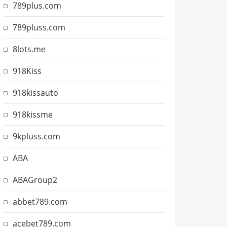
789plus.com
789pluss.com
8lots.me
918Kiss
918kissauto
918kissme
9kpluss.com
ABA
ABAGroup2
abbet789.com
acebet789.com