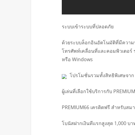
ระบบเข้าระบบที่ปลอดภัย
ด้วยระบบล็อกอินอัตโนมัติที่มีควา
โทรศัพท์เคลื่อนที่และคอมพิวเตอร์ 
หรือ Windows
โปรโมชั่นรวมทั้งสิทธิพิเศษจ
ผู้เล่นที่เลือกใช้บริการกับ PREMI
PREMIUM66 เครดิตฟรี สำหรับสมาชิ
โบนัสฝากเงินทีแรกสูงสุด 1,000 บา