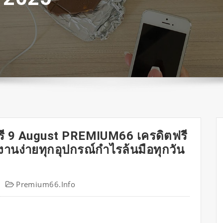
ี 9 August PREMIUM66 เครดิตฟรี
้งานง่ายทุกอุปกรณ์กำไรล้นมือทุกวัน
Premium66.info