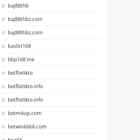
baj88thb
baj88thbz.com
baj88thbz.com
baslot168
bbp168.me
betflixtikto
betflixtikto.info
betflixtikto.info
betm4vip.com
betwin6666.com
bng55