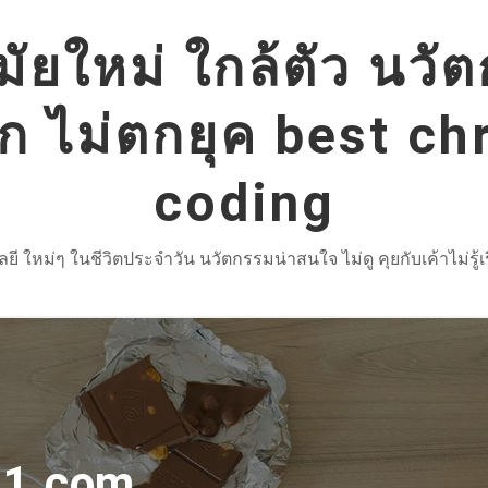
ัยใหม่ ใกล้ตัว นว
 ไม่ตกยุค best c
coding
หม่ๆ ในชีวิตประจำวัน นวัตกรรมน่าสนใจ ไม่ดู คุยกับเค้าไม่รู้เร
11.com