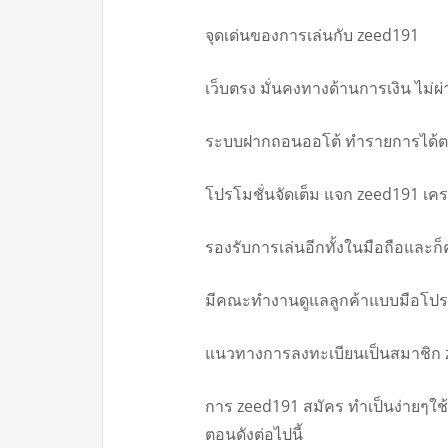
จุดเด่นของการเล่นกับ zeed191
เว็บตรง มั่นคงทางด้านการเงิน ไม่ผ่
ระบบฝากถอนออโต้ ทำรายการได้ตล
โปรโมชั่นจัดเต็ม แจก zeed191 เครด
รองรับการเล่นอีกทั้งในมือถือและก็
มีคณะทำงานดูแลลูกค้าแบบมือโปร
แนวทางการลงทะเบียนเป็นสมาชิก
การ zeed191 สมัคร ทำเป็นง่ายๆใช
ตอนดังต่อไปนี้