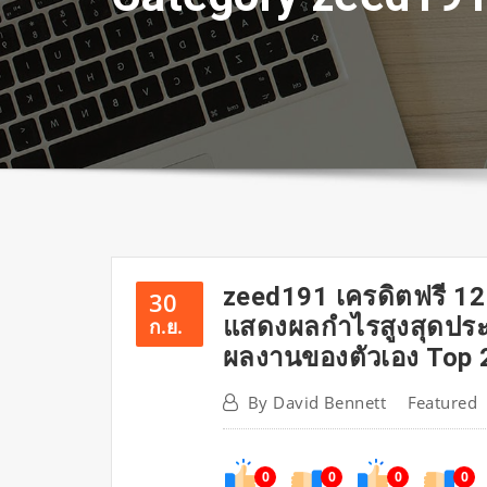
zeed191 เครดิตฟรี 1
30
แสดงผลกำไรสูงสุดประจำ
ก.ย.
ผลงานของตัวเอง Top 
By
David Bennett
Featured
0
0
0
0