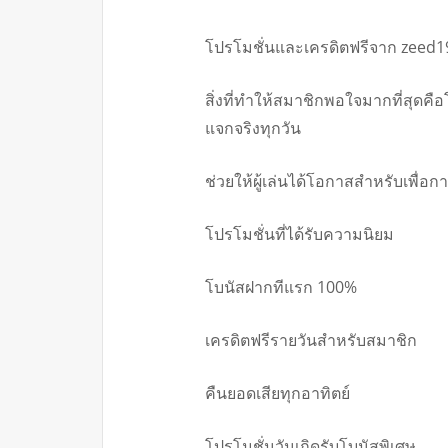
โปรโมชั่นและเครดิตฟรีจาก zeed1
สิ่งที่ทำให้สมาชิกพอใจมากที่สุดคือโ
แจกจริงทุกวัน
ช่วยให้ผู้เล่นได้โอกาสสำหรับเพื่อ
โปรโมชั่นที่ได้รับความนิยม
โบนัสฝากทีแรก 100%
เครดิตฟรีรายวันสำหรับสมาชิก
คืนยอดเสียทุกอาทิตย์
โปรโมชั่นวันเกิดรับโบนัสพิเศษ