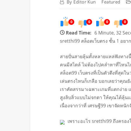
By
Editor Kun
Featured
0
0
0
0
Read Time:
6 Minute, 32 Se
sretthi99 สล็อตเว็บตรง ชั้น 1 อยากแ
สายปั่นสายลุ้นทั้งหลายแหล่ฟังทาง
คนมีสไตล์ ไม่ต้องไปคลำหาที่ไหนไ
สล็อต99 เว็บตรงที่เป็นตัวตึงที่สุดใ
เล่นตรงไหนก็เกลือ บอกเลยว่าคุณยังไม
เราคัดสรรมาเฉพาะเกมที่แตกง่าย แต
สูงลิบลิ่วแบบไม่จกตา ให้คุณได้ลุ้
เนื่องจากว่าที่ เศรษฐี99 เขาจัดหนั
เพราะอะไร sretthi99 ถึงครองใจ