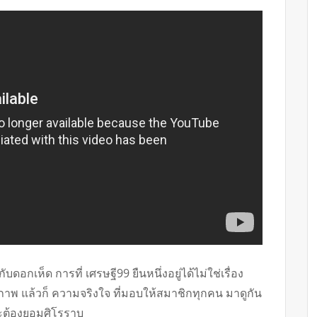
บดอกเห็ด การที่ เศรษฐี99 ยืนหนึ่งอยู่ได้ไม่ใช่เรื่อง
ธิภาพ แล้วก็ ความจริงใจ ที่มอบให้สมาชิกทุกคน มาดูกัน
จะต้องยอมศิโรราบ