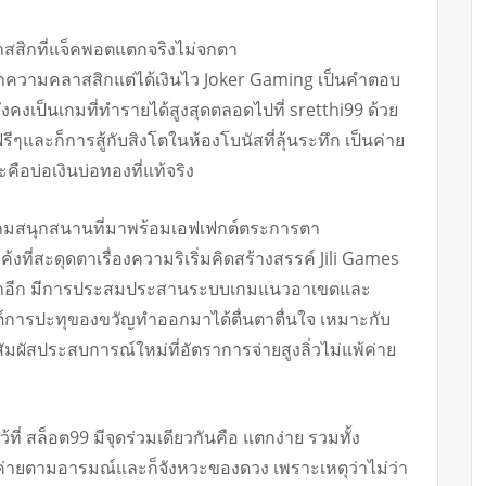
สสิกที่แจ็คพอตแตกจริงไม่จกตา
ร้องหาความคลาสสิกแต่ได้เงินไว Joker Gaming เป็นคำตอบ
คงเป็นเกมที่ทำรายได้สูงสุดตลอดไปที่ sretthi99 ด้วย
ๆและก็การสู้กับสิงโตในห้องโบนัสที่ลุ้นระทึก เป็นค่าย
คือบ่อเงินบ่อทองที่แท้จริง
ความสนุกสนานที่มาพร้อมเอฟเฟกต์ตระการตา
ที่สะดุดตาเรื่องความริเริ่มคิดสร้างสรรค์ Jili Games
วซ้ำอีก มีการประสมประสานระบบเกมแนวอาเขตและ
กต์การปะทุของขวัญทำออกมาได้ตื่นตาตื่นใจ เหมาะกับ
สัมผัสประสบการณ์ใหม่ที่อัตราการจ่ายสูงลิ่วไม่แพ้ค่าย
ที่ สล็อต99 มีจุดร่วมเดียวกันคือ แตกง่าย รวมทั้ง
ค่ายตามอารมณ์และก็จังหวะของดวง เพราะเหตุว่าไม่ว่า