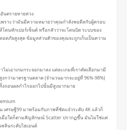
ป็นอันตรายหายห่วง
 เพราะว่ามันมีความหมายว่าคุณกำลังพอดีลกับผู้ครอบ
โดนหักเปอร์เซ็นต์ หรือกลัวว่าจะโดนบิด ระบบของ
ดภัยสูงสุด ข้อมูลส่วนตัวของคุณจะถูกเก็บเป็นความ
ว
าไม่เอาเกมกระจอกมาลง แต่ละเกมที่เราคัดเลือกมามี
นที่สูงกว่ามาตรฐานตลาด (จำนวนมากจะอยู่ที่ 96%-98%)
มทั้งถอนผลกำไรออกไปนั้นมีสูงมากมาย
Premium
ใน เศรษฐี99 มาพร้อมกับภาพที่ชัดแจ๋วระดับ 4K แล้วก็
ังเมื่อใดก็ตามสัญลักษณ์ Scatter ปรากฏขึ้น มันไม่ใช่แค่
ดเพลินระดับไฮเอนด์