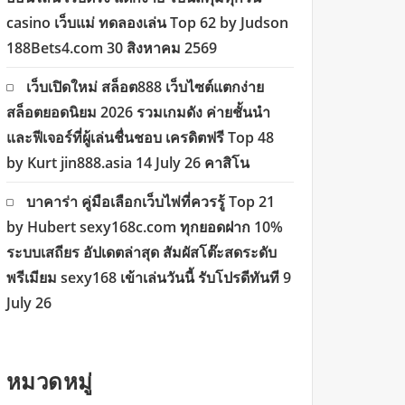
casino เว็บแม่ ทดลองเล่น Top 62 by Judson
188Bets4.com 30 สิงหาคม 2569
เว็บเปิดใหม่ สล็อต888 เว็บไซต์แตกง่าย
สล็อตยอดนิยม 2026 รวมเกมดัง ค่ายชั้นนำ
และฟีเจอร์ที่ผู้เล่นชื่นชอบ เครดิตฟรี Top 48
by Kurt jin888.asia 14 July 26 คาสิโน
บาคาร่า คู่มือเลือกเว็บไพ่ที่ควรรู้ Top 21
by Hubert sexy168c.com ทุกยอดฝาก 10%
ระบบเสถียร อัปเดตล่าสุด สัมผัสโต๊ะสดระดับ
พรีเมียม sexy168 เข้าเล่นวันนี้ รับโปรดีทันที 9
July 26
หมวดหมู่