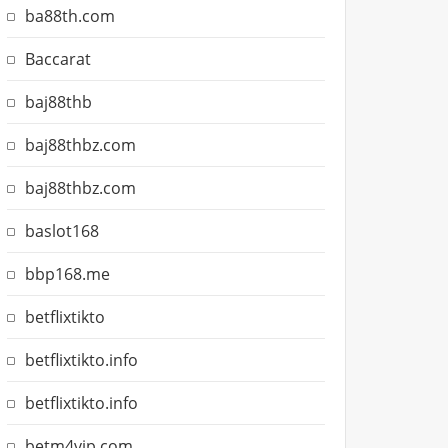
ba88th.com
Baccarat
baj88thb
baj88thbz.com
baj88thbz.com
baslot168
bbp168.me
betflixtikto
betflixtikto.info
betflixtikto.info
betm4vip.com