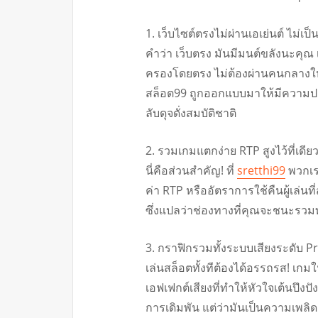
1. เว็บไซต์ตรงไม่ผ่านเอเย่นต์ ไม่เ
คำว่า เว็บตรง มันมีมนต์ขลังนะคุณ
ครองโดยตรง ไม่ต้องผ่านคนกลางให้
สล็อต99 ถูกออกแบบมาให้มีความปลอ
ลับดุจดั่งสมบัติชาติ
2. รวมเกมแตกง่าย RTP สูงไว้ที่เดีย
นี่คือส่วนสำคัญ! ที่
sretthi99
พวกเร
ค่า RTP หรืออัตราการใช้คืนผู้เล่
ซึ่งแปลว่าช่องทางที่คุณจะชนะรว
3. กราฟิกรวมทั้งระบบเสียงระดับ 
เล่นสล็อตทั้งทีต้องได้อรรถรส! เกม
เอฟเฟกต์เสียงที่ทำให้หัวใจเต้นปึงป
การเดิมพัน แต่ว่ามันเป็นความเพลิ