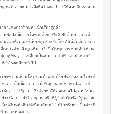
ดูกันว่าค่ายเกมตัวตึงที่สร้างผลกำไรให้สมาชิกเราถล่ม
าชาแห่งกราฟิกและเนื้อเรื่องสุดล้ำ
ิลปะ ต้องยกให้ค่ายนี้เลย PG Soft เป็นค่ายเกมที่
แนวตั้งที่เพอร์เฟ็คที่สุดสำหรับโทรศัพท์มือถือ ข้อดีก็
์ที่เข้าใจง่าย ตัวคูณที่มากยิ่งขึ้นในทุกการชนะทำให้เกม
hjong Ways 2 เปลี่ยนเป็นเกม sretthi99 สามัญประจำ
้องได้กำไรติดมือกลับไป
เรื่องความเหี้ยมโหดรวมทั้งฟีพบร์ซื้อฟรีสปินสายใจถึงที่
ีวิตจำเป็นต้องมาทางนี้ Pragmatic Play เป็นค่ายที่
บร์ (Buy Free Spins) ซึ่งช่วยทำให้คุณข้ามไปสู่รอบโบนัส
าง Gates of Olympus หรือที่รู้จักกันในชื่อ “ปู่ซุส” มัก
่ยนเงินหลักสิบให้เป็นหลักหมื่นได้ในพริบตา เป็นค่ายที่
นึ่งในระบบของเรา