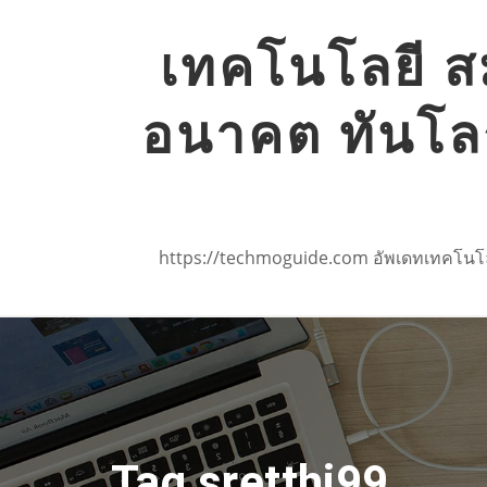
Skip
to
เทคโนโลยี สม
content
อนาคต ทันโลก
https://techmoguide.com อัพเดทเทคโนโลยี ใ
Tag sretthi99