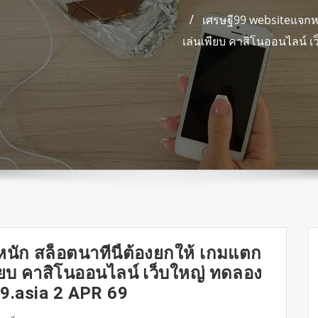
เศรษฐี99 websiteแจกหน
เล่นเพียบ คาสิโนออนไลน์ เ
นัก สล็อตนาทีนี้ต้องยกให้ เกมแตก
ียบ คาสิโนออนไลน์ เว็บใหญ่ ทดลอง
99.asia 2 APR 69