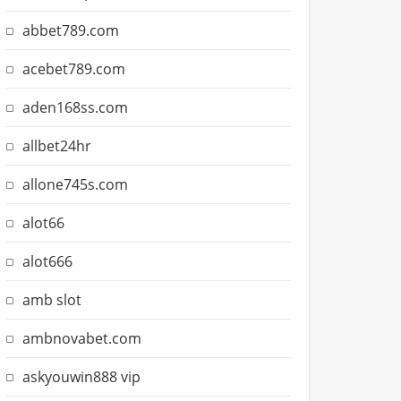
abbet789.com
acebet789.com
aden168ss.com
allbet24hr
allone745s.com
alot66
alot666
amb slot
ambnovabet.com
askyouwin888 vip