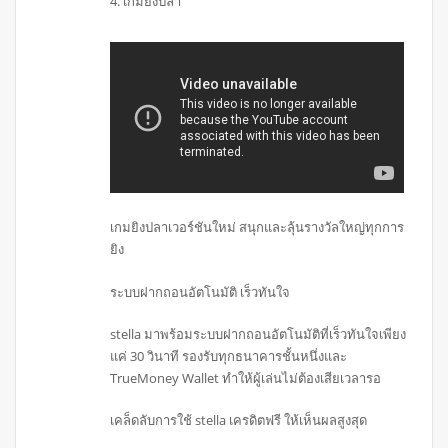
4. เกมยิงปลา
เกมยิงปลาเวอร์ชันใหม่ สนุกและลุ้นรางวัลใหญ่ทุกการ
ยิง
ระบบฝากถอนอัตโนมัติ เร็วทันใจ
stella มาพร้อมระบบฝากถอนอัตโนมัติที่เร็วทันใจเพียง
แค่ 30 วินาที รองรับทุกธนาคารชั้นหนึ่งและ
TrueMoney Wallet ทำให้ผู้เล่นไม่ต้องเสียเวลารอ
เคล็ดลับการใช้ stella เครดิตฟรี ให้เห็นผลสูงสุด