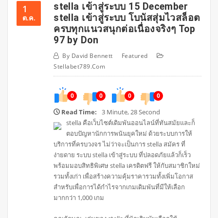
stella เข้าสู่ระบบ 15 December
1
stella เข้าสู่ระบบ โบนัสสุ่มไวสล็อต
ต.ค.
ครบทุกแนวสนุกต่อเนื่องจริงๆ Top
97 by Don
By
David Bennett
Featured
Stellabet789.com
0
0
0
0
Read Time:
3 Minute, 28 Second
stella คือเว็บไซต์เดิมพันออนไลน์ที่ทันสมัยและก็
ตอบปัญหานักการพนันยุคใหม่ ด้วยระบบการให้
บริการที่ครบวงจร ไม่ว่าจะเป็นการ stella สมัคร ที่
ง่ายดาย ระบบ stella เข้าสู่ระบบ ที่ปลอดภัยแล้วก็เร็ว
พร้อมมอบสิทธิพิเศษ stella เครดิตฟรี ให้กับสมาชิกใหม่
รวมทั้งเก่า เพื่อสร้างความคุ้มราคารวมทั้งเพิ่มโอกาส
สำหรับเพื่อการได้กำไรจากเกมเดิมพันที่มีให้เลือก
มากกว่า 1,000 เกม