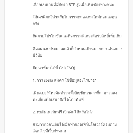
เลือกเล่นเกมที่มีอัตรา RTP สูงเพื่อเพิ่มช่องทางชนะ
ใช้เครดิตฟรีสำหรับในการทดลองเกมใหม่ก่อนลงทุน
จริง
ติดตามโปรโมชั่นและกิจกรรมพิเศษเพื่อรับสิทธิ์เพิ่มเติม
คิดแผนงบประมาณแล้วก็กำหนดเป้าหมายการเล่นอย่าง
มีวินัย
ปัญหาที่พบได้ทั่วไป (FAQ)
1. การ stella สมัคร ใช้ข้อมูลอะไรบ้าง?
เพียงเบอร์โทรศัพท์รวมทั้งบัญชีธนาคารก็สามารถลง
ทะเบียนเป็นสมาชิกได้โดยทันที
2. stella เครดิตฟรี เบิกเงินได้หรือไม่?
สามารถถอนเงินได้เมื่อทำยอดเทิร์นโอเวอร์ครบตาม
เงื่อนไขที่เว็บกำหนด