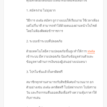
คุณลักษณะเด่นของ stella ที่นักเดิมพันเลือกใช้
1. สมัครง่าย ไม่ยุ่งยาก
วิธีการ stella สมัคร ถูกวางแบบให้เรียบง่าย ใช้เวลาเพียง
แต่ไม่กี่นาที สามารถทำได้ด้วยตนเองผ่านหน้าเว็บไซต์
โดยไม่ต้องติดต่อข้าราชการ
2. ระบบเข้าระบบที่ปลอดภัย
ด้วยเทคโนโลยีความปลอดภัยขั้นสูง ทำให้การ
stella
เข้าระบบ มีความปลอดภัย ป้องกันข้อมูลส่วนตัวและ
ข้อมูลทางด้านการเงินของผู้เล่นอย่างแน่นหนา
3. โปรโมชั่นแล้วก็เครดิตฟรี
สมาชิกทุกท่านสามารถรับสิทธิพิเศษจำนวนมาก ยก
ตัวอย่างเช่น stella เครดิตฟรี โบนัสฝากแรก โบนัสราย
วัน และกิจกรรมคืนยอดเสียเพื่อสร้างความคุ้มราคาให้
กับการเล่น