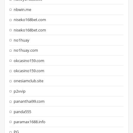
nbwin.me
niseko168bet.com
niseko168bet.com
no1huay
no1huay.com
okcasino159.com
okcasino159.com
onesiamclub.site
p2vvip
pananthai99.com
panda555
paramax1688.info
PG