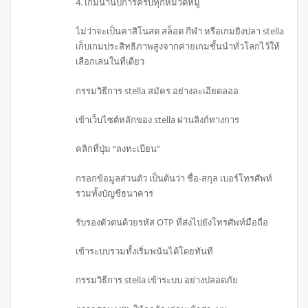
4. เกมนานัปการครบทุกหมวดหมู่
ไม่ว่าจะเป็นคาสิโนสด สล็อต กีฬา หรือเกมยิงปลา stella
เก็บเกมประสิทธิภาพสูงจากค่ายเกมชั้นนำทั่วโลกไว้ให้
เลือกเล่นในที่เดียว
กรรมวิธีการ stella สมัคร อย่างละเอียดลออ
เข้าเว็บไซต์หลักของ stella ผ่านลิงก์ทางการ
คลิกที่ปุ่ม “ลงทะเบียน”
กรอกข้อมูลส่วนตัว เป็นต้นว่า ชื่อ-สกุล เบอร์โทรศัพท์
รวมทั้งบัญชีธนาคาร
รับรองตัวตนด้วยรหัส OTP ที่ส่งไปยังโทรศัพท์มือถือ
เข้าระบบรวมทั้งเริ่มพนันได้โดยทันที
กรรมวิธีการ stella เข้าระบบ อย่างปลอดภัย