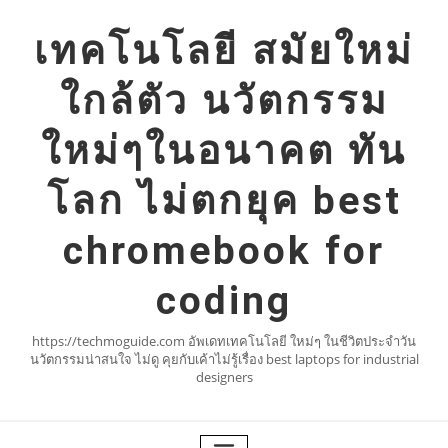
Skip
to
เทคโนโลยี สมัยใหม่
content
ใกล้ตัว นวัตกรรม
ใหม่ๆในอนาคต ทัน
โลก ไม่ตกยุค best
chromebook for
coding
https://techmoguide.com อัพเดทเทคโนโลยี ใหม่ๆ ในชีวิตประจำวัน
นวัตกรรมน่าสนใจ ไม่ดู คุยกับเค้าไม่รู้เรื่อง best laptops for industrial
designers