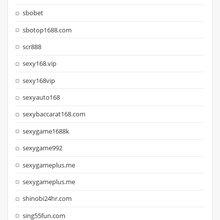
sbobet
sbotop1688.com
scr888
sexy168.vip
sexy168vip
sexyauto168
sexybaccarat168.com
sexygame1688k
sexygame992
sexygameplus.me
sexygameplus.me
shinobi24hr.com
sing55fun.com