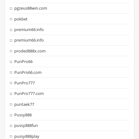
pgzeus88win.com
pokbet
premium66.info
premium66.info
proded888x.com
PunPro66
PunPro66.com
PunPro777
PunPro777.com
puntaek77
Pussy888
pussy888fun
pussy888play