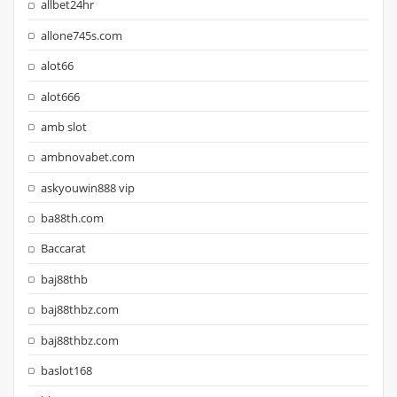
allbet24hr
allone745s.com
alot66
alot666
amb slot
ambnovabet.com
askyouwin888 vip
ba88th.com
Baccarat
baj88thb
baj88thbz.com
baj88thbz.com
baslot168