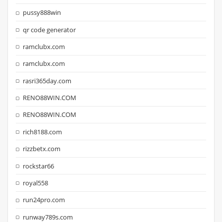
pussy888win
qr code generator
ramclubx.com
ramclubx.com
rasri365day.com
RENO88WIN.COM
RENO88WIN.COM
rich8188.com
rizzbetx.com
rockstar66
royal558
run24pro.com
runway789s.com