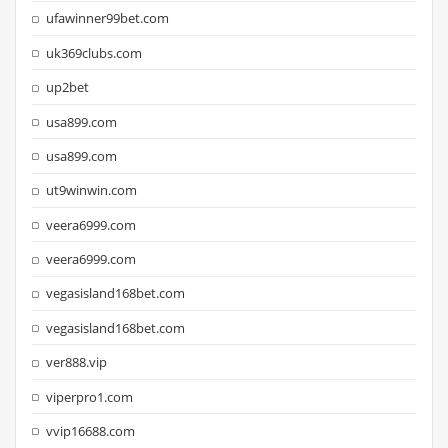
ufawinner99bet.com
uk369clubs.com
up2bet
usa899.com
usa899.com
ut9winwin.com
veera6999.com
veera6999.com
vegasisland168bet.com
vegasisland168bet.com
ver888.vip
viperpro1.com
vvip16688.com