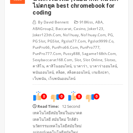
ไม่ตกยุค best chromebook for
coding
By
David Bennett
918Kiss
,
ABA
,
ABAGroup2
,
Baccarat
,
Casino
,
Joker123
,
Joker123th.com
,
No1huay
,
No1huay.com
,
PG
,
PG Slot
,
PGSlot
,
Pgslot77.com
,
Pgslot9999.co
,
PunPro66
,
PunPro66.com
,
PunPro777
,
PunPro777.com
,
Pussy888
,
Sagame168th.com
,
Sexybaccarat168.com
,
Slot
,
Slot Online
,
Slotxo
,
คาสิโน
,
คาสิโนออนไลน์
,
บาคาร่า
,
บาคาร่าออนไลน์
,
พนันออนไลน์
,
สล็อต
,
สล็อตออนไลน์
,
เกมยิงปลา
,
เว็บพนัน
,
เว็บพนันออนไลน์
0
0
0
0
Read Time:
12 Second
เทคโนโลยีสมัยใหม่ในอนาคต
เทคโนโลยี สมัยใหม่ ใกล้ตัว
นวัตกรรมเทคโนโลยีสมัยใหม่
อุปกรณ์เทคโนโลยีสมัยใหม่