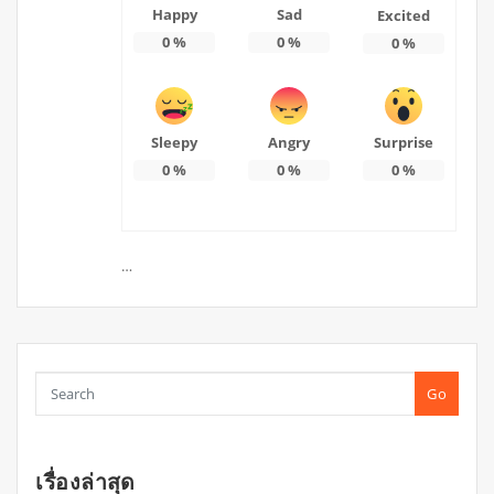
Happy
Sad
Excited
0
%
0
%
0
%
Sleepy
Angry
Surprise
0
%
0
%
0
%
…
Go
เรื่องล่าสุด