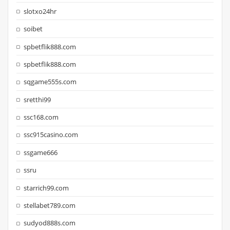
slotxo24hr
soibet
spbetflik888.com
spbetflik888.com
sqgame555s.com
sretthi99
ssc168.com
ssc915casino.com
ssgame666
ssru
starrich99.com
stellabet789.com
sudyod888s.com