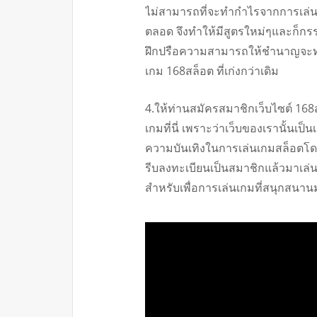
ไม่สามารถที่จะทำกำไรจากการเล่นเ
ตลอด จึงทำให้มีสูตรใหม่ๆและก็กรร
ฝึกปรือความสามารถให้ชำนาญจะทำให้
เกม 168สล็อต ที่เก่งกว่าเดิม
4.ให้ท่านสมัครสมาชิกเว็บไซต์ 168
เกมที่นี่ เพราะว่าเว็บของเรานั้นเป
ความบันเทิงในการเล่นเกมสล็อตโดย
รีบลงทะเบียนเป็นสมาชิกแล้วมาเล่นเ
สำหรับเพื่อการเล่นเกมที่สนุกสนานม