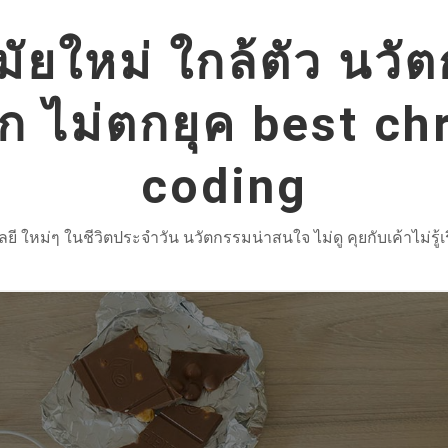
ัยใหม่ ใกล้ตัว นว
 ไม่ตกยุค best c
coding
หม่ๆ ในชีวิตประจำวัน นวัตกรรมน่าสนใจ ไม่ดู คุยกับเค้าไม่รู้เร