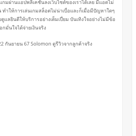
ล่นเกมผ่านแอปพลิเคชั่นลงเว็บไซต์ของเราได้เลย มีแอดไม่
 ทำให้การเล่นเกมสล็อตไม่น่าเบื่อและก็เมื่อมีปัญหาใดๆ
ูแลยินดีให้บริการอย่างเต็มเปี่ยม บันเทิงใจอย่างไม่มีข้อ
อกมั่นใจได้จ่ายเงินจริง
22 กันยายน 67 Solomon ดูรีวิวจากลูกค้าจริง