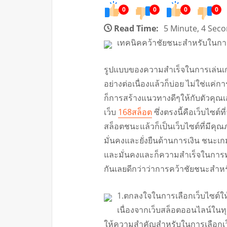
0
0
0
0
Read Time:
5 Minute, 4 Sec
เทคนิคคว้าชัยชนะสำหรับในการเ
รูปแบบของความสำเร็จในการเล่นเกม
อย่างต่อเนื่องแล้วก็บ่อย ไม่ใช่แค่
ก็การสร้างแนวทางดีๆให้กับตัวคุณเ
เว็บ
168สล็อต
ซึ่งตรงนี้คือเว็บไซต์
สล็อตชนะแล้วก็เป็นเว็บไซต์ที่มีคุณภ
มั่นคงและยั่งยืนด้านการเงิน ชนะเก
และมั่นคงและก็ความสำเร็จในการท
กันเลยดีกว่าว่าการคว้าชัยชนะสำห
1.ตกลงใจในการเลือกเว็บไซต์ให้ถ
เนื่องจากเว็บสล็อตออนไลน์ในทุ
ให้ความสำคัญสำหรับในการเลือกเว็บ