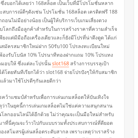
 ซึ่งบอกได้เลยว่า 168สล็อต เป็นเว็บที่มีโปรโมชั่นหลาก
ระสบการณ์ดีๆดังเช่น โปรโมชั่น 168สล็อต เครดิตฟรี 188
ากถอนไม่มีอย่างน้อย เป็นผู้ให้บริการเว็บเกมเสี่ยงดวง
บโลกถึงมือลูกค้าสำหรับในการสร้างราคาที่ความสำเร็จ
งแต่มีมือถือเครื่องเดียวและก็ยังมีโปรที่น่าดึงดูด ได้แก่
ยนสมัครสมาชิกใหม่ฝาก 50รับ100 โปรลงทะเบียนใหม่
นพ้องรับโบนัส 10% โปรนาทีทองฝากแถม 10% โปรแทง
มอบให้ ซึ่งแต่ละโปรนั้น
slot168
สร้างการบรรลุเป้า
้โดยทันทีเรียกได้ว่า slot168 จ่ายโปรปังๆให้กับสมาชิก
ล้วมาใช้โปรดีๆกันเลยดีกว่า
การคว้าแชมป์สำหรับเพื่อการเล่นเกมสล็อตให้บันเทิงใจ
หตุว่าในยุคนี้การเล่นเกมสล็อตไม่ใช่แค่ความสนุกสนาน
นโลกออนไลน์ได้อีกด้วย ไม่ว่าคุณจะเป็นมือใหม่สำหรับ
มาที่นี่คุณจะว้าวไปกับแบบรวมทั้งประสบการณ์ที่ดียอด
องสโมสรผู้เล่นสล็อตระดับสากล เพราะเหตุว่าเราสร้าง