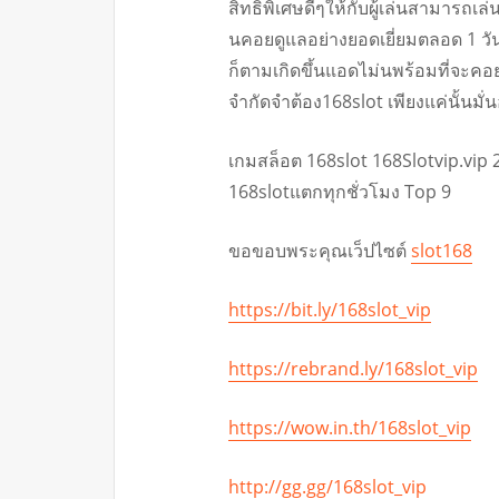
สิทธิพิเศษดีๆให้กับผู้เล่นสามารถเ
นคอยดูแลอย่างยอดเยี่ยมตลอด 1 วัน
ก็ตามเกิดขึ้นแอดไม่นพร้อมที่จะคอยด
จำกัดจำต้อง168slot เพียงแค่นั้นมั่น
เกมสล็อต 168slot 168Slotvip.vip 
168slotแตกทุกชั่วโมง Top 9
ขอขอบพระคุณเว็ปไซต์
slot168
https://bit.ly/168slot_vip
https://rebrand.ly/168slot_vip
https://wow.in.th/168slot_vip
http://gg.gg/168slot_vip