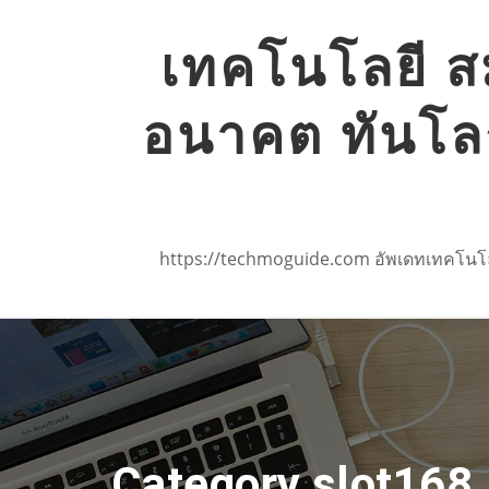
Skip
to
เทคโนโลยี สม
content
อนาคต ทันโลก
https://techmoguide.com อัพเดทเทคโนโลยี ใ
Category slot168