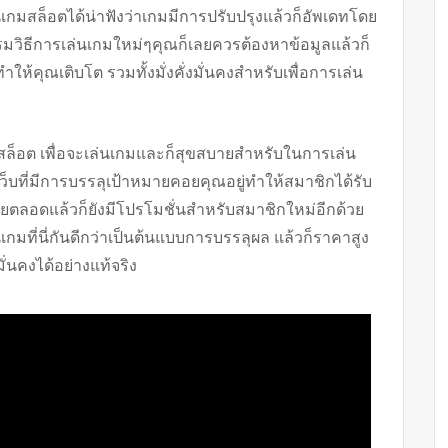
กมสล็อตได้น่าฟังว่าเกมมีการปรับปรุงแล้วก็อัพเดทโดย
มวิธีการเล่นเกมใหม่ๆคุณก็เลยควรต้องหาข้อมูลแล้วก็
คุณเติบโต รวมทั้งมั่งคั่งมั่นคงสำหรับเพื่อการเล่น
สล็อต เพื่อจะเล่นเกมและก็สุขสบายสำหรับในการเล่น
็นเว็บที่มีการบรรลุเป้าหมายคอยคุณอยู่ทำให้สมาชิกได้รับ
ตลอดแล้วก็ยังมีโปรโมชั่นสำหรับสมาชิกใหม่อีกด้วย
กมที่นี่กันดีกว่าเป็นต้นแบบการบรรลุผล แล้วก็ราคาสูง
ั่นคงได้อย่างแท้จริง