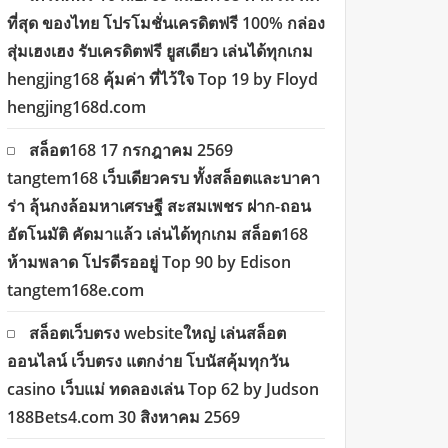
ที่สุด ของไทย โปรโมชั่นเครดิตฟรี 100% กล่อง
สุ่มเฮงเฮง รับเครดิตฟรี ยูสเดียว เล่นได้ทุกเกม
hengjing168 คุ้มค่า ที่ไว้ใจ Top 19 by Floyd
hengjing168d.com
สล็อต168 17 กรกฎาคม 2569
tangtem168 เว็บเดียวครบ ทั้งสล็อตและบาคา
ร่า ลุ้นกงล้อมหาเศรษฐี สะสมเพชร ฝาก-ถอน
อัตโนมัติ คัดมาแล้ว เล่นได้ทุกเกม สล็อต168
ห้ามพลาด โปรดีรออยู่ Top 90 by Edison
tangtem168e.com
สล็อตเว็บตรง websiteใหญ่ เล่นสล็อต
ออนไลน์ เว็บตรง แตกง่าย โบนัสคุ้มทุกวัน
casino เว็บแม่ ทดลองเล่น Top 62 by Judson
188Bets4.com 30 สิงหาคม 2569