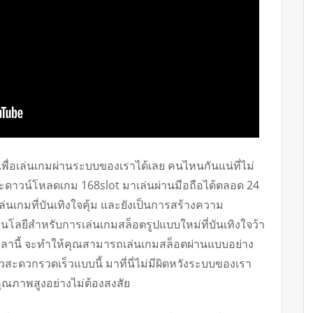
ื่อเล่นเกมผ่านระบบของเราได้เลย คนไหนกันแน่ที่ไม่
จะดาวน์โหลดเกม 168slot มาเล่นผ่านมือถือได้ตลอด 24
นเกมที่บันเทิงใจคุ้ม และยังเป็นการสร้างความ
โนโลยีสำหรับการเล่นเกมสล็อตรูปแบบใหม่ที่บันเทิงใจว้า
ุดเวลานี้ จะทำให้คุณสามารถเล่นเกมสล็อตผ่านแบบอย่าง
สะดวกรวดเร็วแบบนี้ มาที่นี่ไม่มีผิดหวังระบบของเรา
ุณภาพสูงอย่างไม่ต้องสงสัย