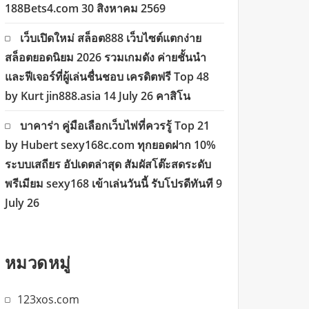
188Bets4.com 30 สิงหาคม 2569
เว็บเปิดใหม่ สล็อต888 เว็บไซต์แตกง่าย
สล็อตยอดนิยม 2026 รวมเกมดัง ค่ายชั้นนำ
และฟีเจอร์ที่ผู้เล่นชื่นชอบ เครดิตฟรี Top 48
by Kurt jin888.asia 14 July 26 คาสิโน
บาคาร่า คู่มือเลือกเว็บไพ่ที่ควรรู้ Top 21
by Hubert sexy168c.com ทุกยอดฝาก 10%
ระบบเสถียร อัปเดตล่าสุด สัมผัสโต๊ะสดระดับ
พรีเมียม sexy168 เข้าเล่นวันนี้ รับโปรดีทันที 9
July 26
หมวดหมู่
123xos.com