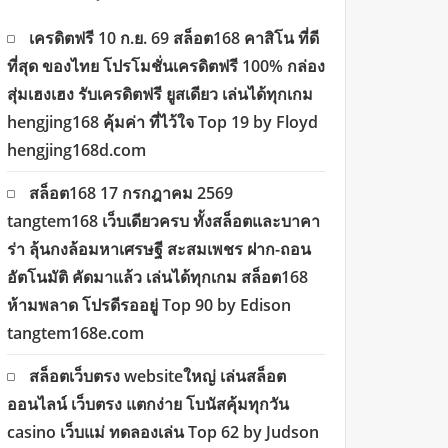
เครดิตฟรี 10 ก.ย. 69 สล็อต168 คาสิโน ที่ดี
ที่สุด ของไทย โปรโมชั่นเครดิตฟรี 100% กล่อง
สุ่มเฮงเฮง รับเครดิตฟรี ยูสเดียว เล่นได้ทุกเกม
hengjing168 คุ้มค่า ที่ไว้ใจ Top 19 by Floyd
hengjing168d.com
สล็อต168 17 กรกฎาคม 2569
tangtem168 เว็บเดียวครบ ทั้งสล็อตและบาคา
ร่า ลุ้นกงล้อมหาเศรษฐี สะสมเพชร ฝาก-ถอน
อัตโนมัติ คัดมาแล้ว เล่นได้ทุกเกม สล็อต168
ห้ามพลาด โปรดีรออยู่ Top 90 by Edison
tangtem168e.com
สล็อตเว็บตรง websiteใหญ่ เล่นสล็อต
ออนไลน์ เว็บตรง แตกง่าย โบนัสคุ้มทุกวัน
casino เว็บแม่ ทดลองเล่น Top 62 by Judson