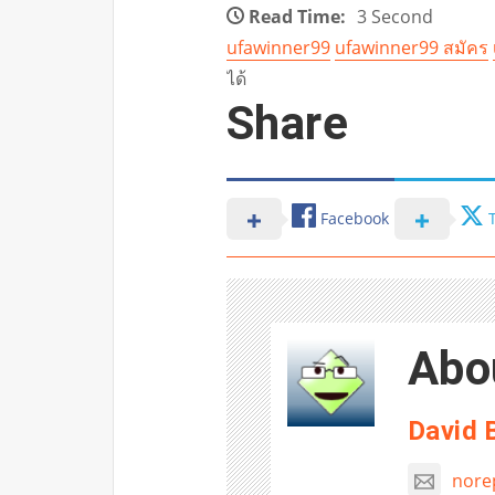
Read Time:
3 Second
ufawinner99
ufawinner99 สมัคร
ได้
Share
Facebook
Abo
David 
nore