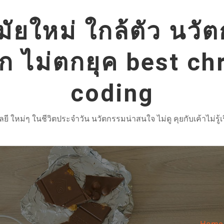
ัยใหม่ ใกล้ตัว นว
 ไม่ตกยุค best c
coding
หม่ๆ ในชีวิตประจำวัน นวัตกรรมน่าสนใจ ไม่ดู คุยกับเค้าไม่รู้เร