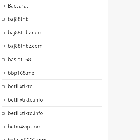
Baccarat
baj88thb
baj88thbz.com
baj88thbz.com
baslot168
bbp168.me
betflixtikto
betflixtikto.info
betflixtikto.info
betm4vip.com