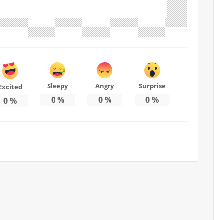
Sleepy
Angry
Surprise
Excited
0
%
0
%
0
%
0
%