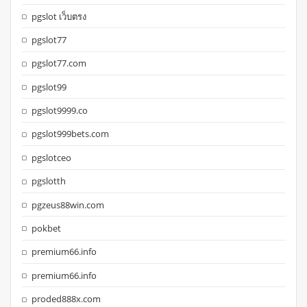
pgslot เว็บตรง
pgslot77
pgslot77.com
pgslot99
pgslot9999.co
pgslot999bets.com
pgslotceo
pgslotth
pgzeus88win.com
pokbet
premium66.info
premium66.info
proded888x.com