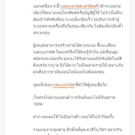
นอกเหนือจากนี้
nakoya1688 เครดิตฟรี
เข้าระบบง่าย
เพียงใช้หมายเลขโทรศัพท์หรือบัญชีผู้ใช้ ไม่จำเป็นที่จะ
ต้องจำรหัสซับซ้อน ระบบล็อกอินเร็ว รองรับการเข้าสู่
ระบบหลายเครื่องมือในขณะเดียวกัน ไม่ต้องล็อกอินซ้ำ
หลายรอบ
ผู้เล่นยังสามารถสร้างรายได้ผ่านระบบ ชี้แนะเพื่อน
nakoya1688 โดยแชร์ลิงก์ให้คนรู้จักกัน แม้เพื่อนฝูง
สมัครและเล่นจริง คุณจะได้รับค่าคอมมิชชันอัตโนมัติ
ยิ่งแชร์มากมาย ยิ่งได้มาก ไม่มีเพดานรายได้ เหมาะกับ
คนที่อยากหาเงินออนไลน์แบบไม่ต้องลงทุน
จุดแข็งของ
nakoya1688
ที่ทำให้ผู้เล่นเชื่อใจ:
เว็บตรงไม่ผ่านเอเย่นต์ การเงินมั่นคง ไม่มีอันตราย
100%
ฝาก-ถอนออโต้ ไม่มีอย่างต่ำ ถอนได้ไม่จำกัดครั้ง
รวมเกมจากทุกค่าย อีกทั้งสล็อต คาสิโน กีฬา สลากกิน