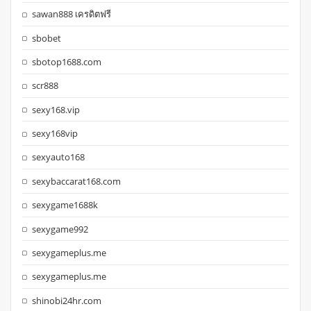
sawan888 เครดิตฟรี
sbobet
sbotop1688.com
scr888
sexy168.vip
sexy168vip
sexyauto168
sexybaccarat168.com
sexygame1688k
sexygame992
sexygameplus.me
sexygameplus.me
shinobi24hr.com