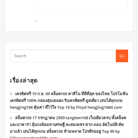
…
Go
เรื่องล่าสุด
เครดิตฟรี 10 ก.ย. 69 สล็อต168 คาสิโน ที่ดีที่สุด ของไทย โปรโมชั่น
เครดิตฟรี 100% กล่องสุ่มเฮงเฮง รับเครดิตฟรี ยูสเดียว เล่นได้ทุกเกม
hengjing168 คุ้มค่า ที่ไว้ใจ Top 19 by Floyd hengjing168d.com
สล็อต168 17 กรกฎาคม 2569 tangtem168 เว็บเดียวครบ ทั้งสล็อต
และบาคาร่า ลุ้นกงล้อมหาเศรษฐี สะสมเพชร ฝาก-ถอน อัตโนมัติ คัด
มาแล้ว เล่นได้ทุกเกม สล็อต168 ห้ามพลาด โปรดีรออยู่ Top 90 by