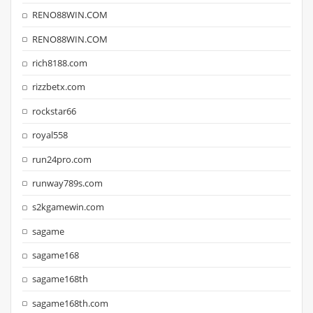
RENO88WIN.COM
RENO88WIN.COM
rich8188.com
rizzbetx.com
rockstar66
royal558
run24pro.com
runway789s.com
s2kgamewin.com
sagame
sagame168
sagame168th
sagame168th.com