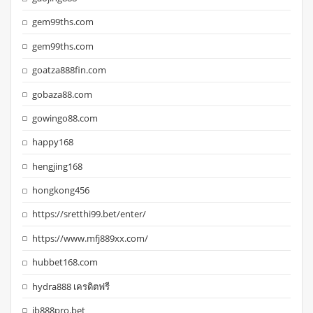
gem99ths.com
gem99ths.com
goatza888fin.com
gobaza88.com
gowingo88.com
happy168
hengjing168
hongkong456
https://sretthi99.bet/enter/
https://www.mfj889xx.com/
hubbet168.com
hydra888 เครดิตฟรี
ib888pro.bet