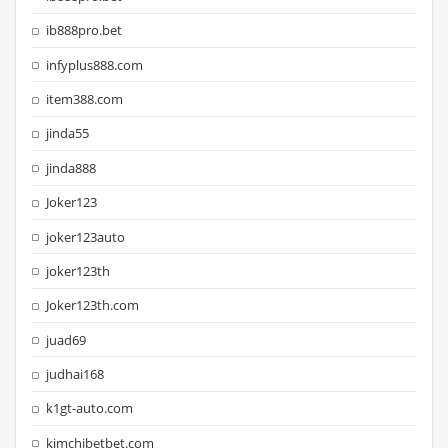
ib888pro.bet
infyplus888.com
item388.com
jinda55
jinda888
Joker123
joker123auto
joker123th
Joker123th.com
juad69
judhai168
k1gt-auto.com
kimchibetbet.com