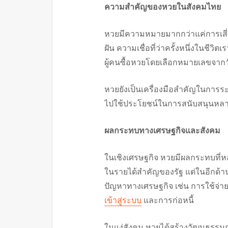
ความสำคัญของหวยในสังคมไทย
หวยมีความหมายมากกว่าแค่การเส
ฝัน ความเชื่อที่ว่าครั้งหนึ่งในชีวิ
ผู้คนซื้อหวยโดยเลือกหมายเลขจากวัน
หวยยังเป็นเครื่องมือสำคัญในการร
ไปใช้ประโยชน์ในการสนับสนุนหลา
ผลกระทบทางเศรษฐกิจและสังคม
ในเชิงเศรษฐกิจ หวยมีผลกระทบที่ห
ในรายได้สำคัญของรัฐ แต่ในอีกด้า
ปัญหาทางเศรษฐกิจ เช่น การใช้จ่
เข้าสู่ระบบ
และการก่อหนี้
ในแง่สังคม หวยได้สร้างวัฒนธรรม