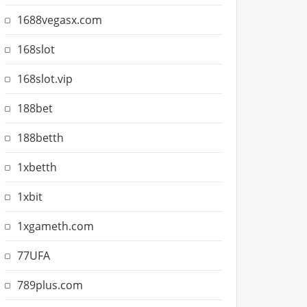
1688vegasx.com
168slot
168slot.vip
188bet
188betth
1xbetth
1xbit
1xgameth.com
77UFA
789plus.com