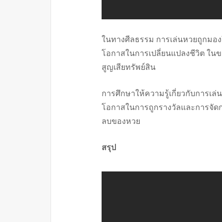
ในทางศีลธรรม การเล่นหวยถูกมองใ
โอกาสในการเปลี่ยนแปลงชีวิต ในขณะ
สูญเสียทรัพย์สิน
การศึกษาให้ความรู้เกี่ยวกับการเล่นห
โอกาสในการถูกรางวัลและการจัด
ลบของหวย
สรุป