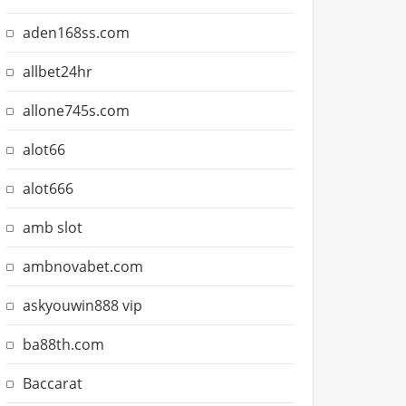
aden168ss.com
allbet24hr
allone745s.com
alot66
alot666
amb slot
ambnovabet.com
askyouwin888 vip
ba88th.com
Baccarat