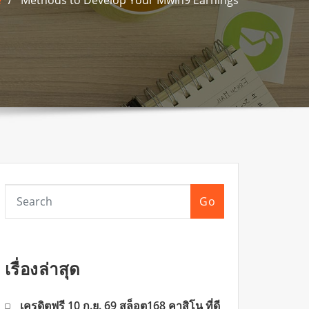
e
Methods to Develop Your Mwin9 Earnings
Go
เรื่องล่าสุด
เครดิตฟรี 10 ก.ย. 69 สล็อต168 คาสิโน ที่ดี