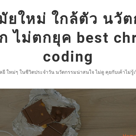
ัยใหม่ ใกล้ตัว นว
 ไม่ตกยุค best c
coding
หม่ๆ ในชีวิตประจำวัน นวัตกรรมน่าสนใจ ไม่ดู คุยกับเค้าไม่รู้เร