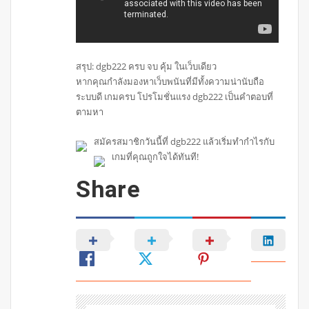
สรุป: dgb222 ครบ จบ คุ้ม ในเว็บเดียว
หากคุณกำลังมองหาเว็บพนันที่มีทั้งความน่านับถือ
ระบบดี เกมครบ โปรโมชั่นแรง dgb222 เป็นคำตอบที่
ตามหา
สมัครสมาชิกวันนี้ที่ dgb222 แล้วเริ่มทำกำไรกับ
เกมที่คุณถูกใจได้ทันที!
Share