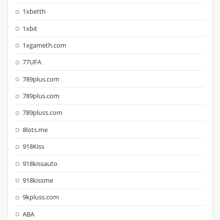
1xbetth
1xbit
1xgameth.com
77UFA
789plus.com
789plus.com
789pluss.com
8lots.me
918Kiss
918kissauto
918kissme
9kpluss.com
ABA