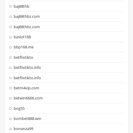
baj88thb
baj88thbz.com
baj88thbz.com
baslot168
bbp168.me
betflixtikto
betflixtikto.info
betflixtikto.info
betm4vip.com
betwin6666.com
bng55
bombet888.win
bonanza99