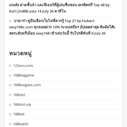
เกมดัง ค่ายชั้นนำ และฟีเจอร์ที่ผู้เล่นชื่นชอบ เครดิตฟรี Top 48 by
Kurt jin888.asia 14 July 26 คาสิโน
บาคาร่า คู่มือเลือกเว็บไพ่ที่ควรรู้ Top 21 by Hubert
sexy168c.com ทุกยอดฝาก 10% ระบบเสถียร อัปเดตล่าสุด สัมผัสโต๊ะ
สดระดับพรีเมียม sexy168 เข้าเล่นวันนี้ รับโปรดีทันที 9 July 26
หมวดหมู่
123xos.com
1688sagame
1688vegasx.com
168slot
168slot.vip
188bet
188betth