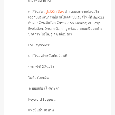
เกมใหม่ค่าย PG
คาสิโนสด
dgb222 สมัคร
ถ่ายทอดสดจากบ่อนจริง
เจอกับประสบการณ์คาสิโนสดแบบเรียลไทม์ที่ dgb222
กับค่ายดังระดับโลก ดังเช่นว่า SA Gaming, AE Sexy,
Evolution, Dream Gaming พร้อมเกมยอดนิยมอย่าง
บาคาร่า, ไฮโล, รูเล็ต, เสือมังกร
LSI Keywords:
คาสิโนสดโทรศัพท์เคลื่อนที่
บาคาร่าได้เงินจริง
ไม่ต้องโยกเงิน
ระบบเสถียร ไม่กระตุก
Keyword Suggest:
แทงขั้นต่ำ 10 บาท