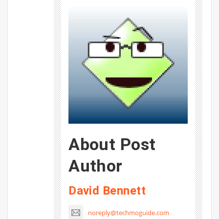
About Post
Author
David Bennett
noreply@techmoguide.com