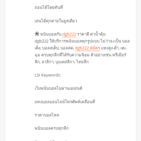
ถอนได้โดยทันที
เล่นได้ทุกค่ายในยูสเดียว
พนันบอลกับ
dgb222
ราคาดี ค่าน้ำคุ้ม
dgb222 ให้บริการพนันบอลทุกรูปแบบ ไม่ว่าจะเป็น บอล
เต็ง, บอลสเต็ป, บอลสด,
dgb222 สมัคร
แทงสูง-ต่ำ, เตะ
มุม ครบทุกลีกที่ได้รับความนิยม ตัวอย่างเช่น พรีเมียร์
ลีก, ลาลีกา, บุนเดสลีกา, ไทยลีก
LSI Keywords:
เว็บพนันบอลไม่ผ่านเอเย่นต์
แทงบอลออนไลน์โทรศัพท์เคลื่อนที่
ราคาบอลไหล
พนันบอลครบทุกลีก