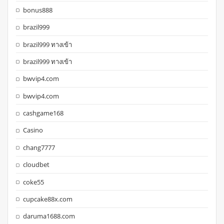
bonus888
brazil999
brazil999 ทางเข้า
brazil999 ทางเข้า
bwvip4.com
bwvip4.com
cashgame168
Casino
chang7777
cloudbet
coke55
cupcake88x.com
daruma1688.com