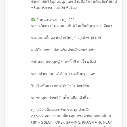
ขั้นต่ำ เล่นได้ทุกหนทุกแห่ง ผ่านมือถือ ไม่ต้องติดตั้งแอป
พร้อมบริการตลอด 24 ชั่วโมง
ลักษณะเด่นของ dgb222
ระบบเว็บตรง ไม่ผ่านเอเย่นต์ ไม่เป็นอันตรายระดับสูง
รวมเกมสล็อตจากค่ายใหญ่ PG, Joker, JILI, PP
คาสิโนสดจากบ่อนจริง ค่ายดังครบทุกเจ้า
พนันบอลครบทุกคู่ ราคาน้ำดี ค่าน้ำ 4 ตังค์
ระบบฝากถอนออโต้ 10 วิ รองรับทรูวอเลท
โปรโมชั่นแรง ถอนได้จริง ไม่ติดเทิร์น
รองรับทุกอุปกรณ์ อีกทั้งมือถือแล้วก็ PC
dgb222 สล็อตแตกง่าย รวมทุกค่ายดัง
dgb222 คัดสรรเกมสล็อตคุณภาพจากค่ายยอดนิยม
เช่น PG SLOT, JOKER GAMING, PRAGMATIC PLAY,