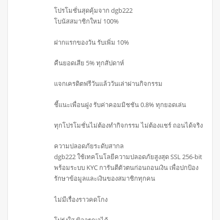
โปรโมชั่นสุดคุ้มจาก dgb222
โบนัสสมาชิกใหม่ 100%
ฝากแรกของวัน รับเพิ่ม 10%
คืนยอดเสีย 5% ทุกสัปดาห์
แจกเครดิตฟรีวันแล้ววันเล่าผ่านกิจกรรม
ชี้แนะเพื่อนฝูง รับค่าคอมมิชชัน 0.8% ทุกยอดเล่น
ทุกโปรโมชั่นไม่ต้องทำกิจกรรม ไม่ต้องแชร์ ถอนได้จริง
ความปลอดภัยระดับสากล
dgb222 ใช้เทคโนโลยีความปลอดภัยสูงสุด SSL 256-bit
พร้อมระบบ KYC การันตีตัวตนก่อนถอนเงิน เพื่อปกป้อง
รักษาข้อมูลและเงินของสมาชิกทุกคน
ไม่มีเรื่องราวคดโกง
โปร่งใส พิจารณาได้