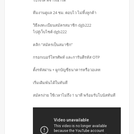
ทีมงานดูแล 24 ชม. ตอบไว ไม่ทิ้งลูกค้า
วิธีลงทะเบียนสมัครสมาชิก dgb222
ไปสู่เว็บไซต์ dgb222
คลิก “สมัครเป็นสมาชิก”
กรอกเบอร์โทรศัพท์ และการันตีรหัส OTP
ตั้งรหัสผ่าน + ผูกบัญชีธนาคารหรือวอเลท
เริ่มเดิมพันได้ในทันที
สมัครง่าย ใช้เวลาไม่ถึง 1 นาที พร้อมรับโบนัสทันที