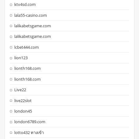
ktv4sd.com
lala55-casino.com
lalikabetsgame.com
lalikabetsgame.com
lcbet444.com
lion123
lionth168.com
lionth168.com
Live22
live22slot
london45
london6789.com
lotto432 ทางเข้า