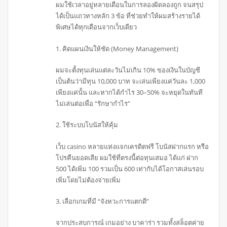
ผมใช้เวลาอยู่หลายเดือนในการลองผิดลองถูก จนสรุป
ได้เป็นแถวทางหลัก 3 ข้อ ที่ช่วยทำให้ผมสร้างรายได้
พิเศษได้ทุกเดือนจากเว็บเดียว
1. คิดแผนเงินให้ชัด (Money Management)
ผมจะตั้งทุนเล่นแต่ละวันไม่เกิน 10% ของเงินในบัญชี
เป็นต้นว่ามีทุน 10,000 บาท จะเล่นเพียงแค่วันละ 1,000
เพียงแค่นั้น และหากได้กำไร 30–50% จะหยุดในทันที
ไม่เล่นต่อเพื่อ “รักษากำไร”
2. ใช้ระบบโบนัสให้คุ้ม
เว็บ casino หลายแห่งแจกเครดิตฟรี โบนัสฝากแรก หรือ
โปรคืนยอดเสีย ผมใช้ที่ตรงนี้ต่อทุนเสมอ ได้แก่ ฝาก
500 ได้เพิ่ม 100 รวมเป็น 600 เท่ากับได้โอกาสเล่นรอบ
เพิ่มโดยไม่ต้องจ่ายเพิ่ม
3. เลือกเกมที่มี “จังหวะการแตกดี”
จากประสบการณ์ เกมอย่าง บาคาร่า รวมทั้งสล็อตค่าย