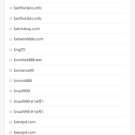
betflixtikto.info
betflixtikto.info
betm4vip.com
betwin6666.com
bng55
bombet888.win
bonanza99
bonus888
brazil999
brazil999 ทางเข้า
brazil999 ทางเข้า
bwvip4.com
bwvip4.com