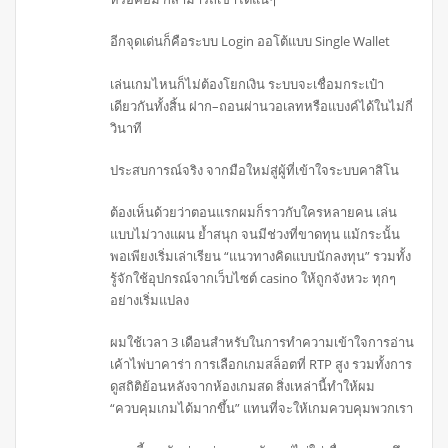
อีกจุดเด่นก็คือระบบ Login ออโต้แบบ Single Wallet
เล่นเกมไหนก็ไม่ต้องโยกเงิน ระบบจะเชื่อมกระเป๋า
เดียวกันทั้งสิ้น ฝาก–ถอนผ่านวอเลทหรือแบงค์ได้ในไม่กี่
วินาที
ประสบการณ์จริง จากมือใหม่สู่ผู้ที่เข้าใจระบบคาสิโน
ต้องเห็นด้วยว่าตอนแรกผมก็ราวกับใครหลายคน เล่น
แบบไม่วางแผน ย้ำสนุก จนมีช่วงที่ขาดทุน แม้กระนั้น
พอเพียงเริ่มเล่าเรียน “แนวทางคิดแบบนักลงทุน” รวมทั้ง
รู้จักใช้อุปกรณ์จากเว็บไซต์ casino ให้ถูกจังหวะ ทุกๆ
อย่างเริ่มแปลง
ผมใช้เวลา 3 เดือนสำหรับในการทำความเข้าใจการอ่าน
เค้าไพ่บาคาร่า การเลือกเกมสล็อตที่ RTP สูง รวมทั้งการ
ดูสถิติย้อนหลังจากห้องเกมสด สิ่งเหล่านี้ทำให้ผม
“ควบคุมเกมได้มากขึ้น” แทนที่จะให้เกมควบคุมพวกเรา