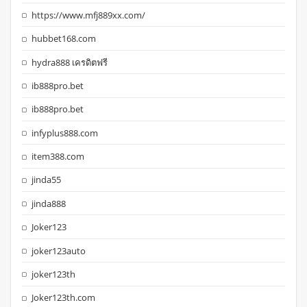
https://www.mfj889xx.com/
hubbet168.com
hydra888 เครดิตฟรี
ib888pro.bet
ib888pro.bet
infyplus888.com
item388.com
jinda55
jinda888
Joker123
joker123auto
joker123th
Joker123th.com