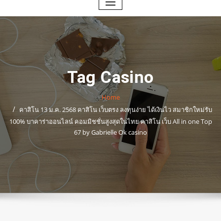
Tag Casino
Home
คาสิโน 13 ม.ค. 2568 คาสิโน เว็บตรง ลงทุนง่าย ได้เงินไว สมาชิกใหม่รับ
100% บาคาร่าออนไลน์ คอมมิชชั่นสูงสุดในไทย คาสิโน เว็บ All in one Top
67 by Gabrielle Ok casino