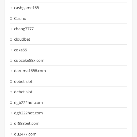
cashgame168
Casino
chang7777
cloudbet
coke55
cupcake88x.com
daruma1688.com
debet slot
debet slot
dgb222hot.com
dgb222hot.com
dr888bet.com
du2477.com