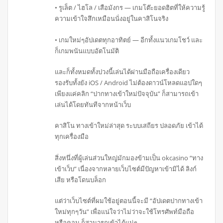
• รูเล็ต / ไฮโล / เสือมังกร — เกมโต๊ะยอดฮิตที่ให้ความรู้
ความเข้าใจสึกเหมือนนั่งอยู่ในคาสิโนจริง
• เกมใหม่ๆอัปเดตทุกอาทิตย์ — อีกทั้งแนวเกมโชว์ และ
ก็เกมพนันแบบอัตโนมัติ
และก็ทั้งหมดทั้งปวงนี้เล่นได้ผ่านมือถือเครื่องเดียว
รองรับทั้งยัง iOS / Android ไม่ต้องดาวน์โหลดแอปใดๆ
เพียงแค่คลิก “ปากทางเข้าใหม่ปัจจุบัน” ก็สามารถเข้า
เล่นได้โดยทันทีจากหน้าเว็บ
คาสิโน ทางเข้าใหม่ล่าสุด ระบบเสถียร ปลอดภัย เข้าได้
ทุกเครื่องมือ
สิ่งหนึ่งที่ผู้เล่นส่วนใหญ่มักมองข้ามเป็น okcasino “ทาง
เข้าเว็บ” เนื่องจากหลายเว็บไซต์มีปัญหาเข้ามิได้ ลิงก์
เสีย หรือโดนบล็อก
แต่ว่าเว็บไซต์ที่ผมใช้อยู่ตอนนี้จะมี “อัปเดตปากทางเข้า
ใหม่ทุกๆวัน” เพื่อแน่ใจว่าไม่ว่าจะใช้โทรศัพท์มือถือ
หรือคอม ก็สามารถเข้าได้แน่ๆ