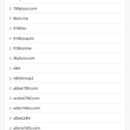
789pluss.com
8lots.me
918Kiss
918kissauto
918kissme
9kpluss.com
ABA
ABAGroup2
abbet789.com
acebet789.com
aden168ss.com
allbet24hr
allone745s.com