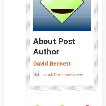
About Post
Author
David Bennett
noreply@techmoguide.com