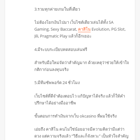
3.รวมทุกค่ายเกมในที่เดียว
ไม่ต้องโยกเงินไปมา เว็บไซต์เดียวเล่นได้ทั้ง SA
Gaming, Sexy Baccarat,
คาสิโน
Evolution, PG Slot,
Jili, Pragmatic Play แล้วก็อีกเยอะ
4.มีระบบระเบียบทดสอบเล่นฟรี
สำหรับมือใหม่จัดว่าสำคัญมาก ด้วยเหตุว่าช่วยให้เข้าใจ
กติกาก่อนลงทุนจริง
5.มีทีมซัพพอร์ต 24 ชั่วโมง
เว็บไซต์ที่ดีจำต้องตอบไว แก้ปัญหาได้จริง แล้วก็ให้คำ
ปรึกษาได้อย่างมืออาชีพ
ขั้นตอนการทำเงินจากเว็บ okcasino ที่ผมใช้จริง
เอ่ยถึง คาสิโน คนไม่ใช่น้อยอาจมีความคิดว่ามีแต่ว่า
ดวง แต่ความจริงแล้ว “วิธีและก็จังหวะ” เป็นหัวใจสำคัญ