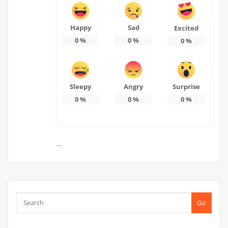
Happy
Sad
Excited
0
%
0
%
0
%
Sleepy
Angry
Surprise
0
%
0
%
0
%
…
Go