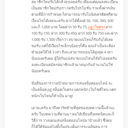
สมาชิกใหม่รับได้กล้วยๆเลยครับ เพียงแต่คุณลงทะเบียน
เป็นสมาชิกใหม่กับเรา กดรับโปรโมชั่น รวมทั้งฝากเงิน
ตามที่มีการกำหนด ก็สามารถมารับโบนัสเครดิตฟรีตาม
เงื่อนไขได้เลยนะครับ ฝากได้ตั้งแต่ 50, 100, 300, 500
และก็ 1,000 บาท โดยฝาก 50 รับ 75,
pg เว็บตรง
ฝาก
100 รับ 150, ฝาก 300 รับ 450, ฝาก 500 รับ 750 และฝาก
1,000 รับ 1,500 เรียกว่า สบายแบบไหนก็รับกันได้เลย
ขอรับ แต่ก็มีเงื่อนไขเล็กๆน้อยๆก็คือ คุณจำเป็นจะต้อง
ทำยอดให้ได้ 3 เท่า ถึงจะสามารถถอนได้สูงสุด 4 เท่า
นั่นเองครับผม ผู้ใดกันแน่สบายแบบไหนก็จัดไปเลยครับ
ลงทะเบียนสมัครสมาชิกแล้วมาสนุกกันจำนวนไม่ใช่
น้อยครับผม
ข้อดีของการวางเป้าหมายการเล่นสล็อตออนไลน์ จะ
เป็นสล็อต pg สล็อตเว็บตรง แตกหนัก เว็บไซต์ไหน แตก
หนักเว็บไหนก็ทำเป็น มาดู!
เอาละครับ มาถึงพาร์ทท้ายที่สุดของบทความนี้แล้วนะ
ครับ ในบทความที่ผ่านมา ผมได้เขียนถึงเทคนิคและก็
วิธีการ วางแผนเล่นสล็อตออนไลน์มาบ้างแล้ว ซึ่งผม
ก็ได้ให้ข้อมูลไปทั้งในประเด็นการระบุเงินทุน การ