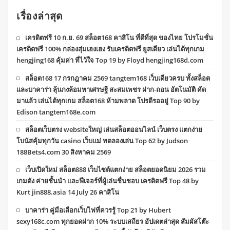
เรื่องล่าสุด
เครดิตฟรี 10 ก.ย. 69 สล็อต168 คาสิโน ที่ดีที่สุด ของไทย โปรโมชั่น
เครดิตฟรี 100% กล่องสุ่มเฮงเฮง รับเครดิตฟรี ยูสเดียว เล่นได้ทุกเกม
hengjing168 คุ้มค่า ที่ไว้ใจ Top 19 by Floyd hengjing168d.com
สล็อต168 17 กรกฎาคม 2569 tangtem168 เว็บเดียวครบ ทั้งสล็อต
และบาคาร่า ลุ้นกงล้อมหาเศรษฐี สะสมเพชร ฝาก-ถอน อัตโนมัติ คัด
มาแล้ว เล่นได้ทุกเกม สล็อต168 ห้ามพลาด โปรดีรออยู่ Top 90 by
Edison tangtem168e.com
สล็อตเว็บตรง websiteใหญ่ เล่นสล็อตออนไลน์ เว็บตรง แตกง่าย
โบนัสคุ้มทุกวัน casino เว็บแม่ ทดลองเล่น Top 62 by Judson
188Bets4.com 30 สิงหาคม 2569
เว็บเปิดใหม่ สล็อต888 เว็บไซต์แตกง่าย สล็อตยอดนิยม 2026 รวม
เกมดัง ค่ายชั้นนำ และฟีเจอร์ที่ผู้เล่นชื่นชอบ เครดิตฟรี Top 48 by
Kurt jin888.asia 14 July 26 คาสิโน
บาคาร่า คู่มือเลือกเว็บไพ่ที่ควรรู้ Top 21 by Hubert
sexy168c.com ทุกยอดฝาก 10% ระบบเสถียร อัปเดตล่าสุด สัมผัสโต๊ะ