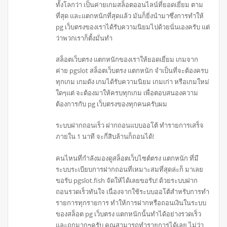
ทั้งโลกว่า เป็นค่ายเกมสล็อตออนไลน์ที่ยอดเยี่ยม ตาม
ที่สุด และแตกหนักที่สุดแล้ว มันก็ยิ่งนำมาซึ่งการทำให้
pg เว็บตรงของเราได้รับความนิยมไปด้วยนั่นเองครับ แต่
ว่าพวกเราก็ตั้งมั่นทำ
สล็อตเว็บตรง แตกหนักของเราให้ยอดเยี่ยม เกมจาก
ค่าย pgslot สล็อตเว็บตรง แตกหนัก จำเป็นที่จะต้องครบ
ทุกเกม เกมดัง เกมได้รับความนิยม เกมเก่า หรือเกมใหม่
ใดๆแต่ จะต้องมาให้ครบทุกเกม เพื่อตอบสนองความ
ต้องการกับ pg เว็บตรงของทุกคนครับผม
ระบบฝากถอนเร็ว ฝากถอนแบบออโต้ ทำรายการเสร็จ
ภายใน 1 นาที จะกี่สิบล้านก็ถอนได้!
คนไหนที่กำลังมองดูสล็อตเว็บไซต์ตรง แตกหนัก ที่มี
ระบบระเบียบการฝากถอนที่เหมาะสมที่สุดล่ะก็ มาเลย
ขอรับ pgslot.fish จัดให้ได้เลยขอรับ! ด้วยระบบฝาก
ถอนรวดเร็วทันใจ เนื่องจากใช้ระบบออโต้สำหรับการทำ
รายการทุกรายการ ทำให้การฝากหรือถอนเงินในระบบ
ของสล็อต pg เว็บตรง แตกหนักนั้นทำได้อย่างรวดเร็ว
และถูกมากๆครับ คุณสามารถทำรายการได้เลย ไม่ว่า