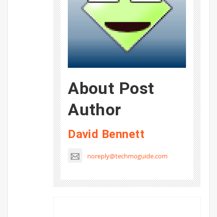
About Post
Author
David Bennett
noreply@techmoguide.com