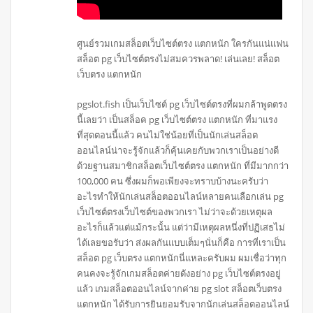
ศูนย์รวมเกมสล็อตเว็บไซต์ตรง แตกหนัก ใครกันแน่แฟน
สล็อต pg เว็บไซต์ตรงไม่สมควรพลาด! เล่นเลย! สล็อต
เว็บตรง แตกหนัก
pgslot.fish เป็นเว็บไซต์ pg เว็บไซต์ตรงที่ผมกล้าพูดตรง
นี้เลยว่า เป็นสล็อค pg เว็บไซต์ตรง แตกหนัก ที่มาแรง
ที่สุดตอนนี้แล้ว คนไม่ใช่น้อยที่เป็นนักเล่นสล็อต
ออนไลน์น่าจะรู้จักแล้วก็คุ้นเคยกับพวกเราเป็นอย่างดี
ด้วยฐานสมาชิกสล็อตเว็บไซต์ตรง แตกหนัก ที่มีมากกว่า
100,000 คน ซึ่งผมก็พอเพียงจะทราบบ้างนะครับว่า
อะไรทำให้นักเล่นสล็อตออนไลน์หลายคนเลือกเล่น pg
เว็บไซต์ตรงเว็บไซต์ของพวกเรา ไม่ว่าจะด้วยเหตุผล
อะไรก็แล้วแต่แม้กระนั้น แต่ว่ามีเหตุผลหนึ่งที่ปฏิเสธไม่
ได้เลยขอรับว่า ส่งผลกันแบบเต็มๆนั่นก็คือ การที่เราเป็น
สล็อต pg เว็บตรง แตกหนักนี่แหละครับผม ผมเชื่อว่าทุก
คนคงจะรู้จักเกมสล็อตค่ายดังอย่าง pg เว็บไซต์ตรงอยู่
แล้ว เกมสล็อตออนไลน์จากค่าย pg slot สล็อตเว็บตรง
แตกหนัก ได้รับการยินยอมรับจากนักเล่นสล็อตออนไลน์