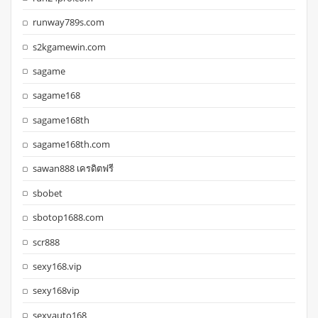
runway789s.com
s2kgamewin.com
sagame
sagame168
sagame168th
sagame168th.com
sawan888 เครดิตฟรี
sbobet
sbotop1688.com
scr888
sexy168.vip
sexy168vip
sexyauto168