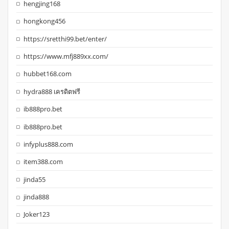
hengjing168
hongkong456
https://sretthi99.bet/enter/
https://www.mfj889xx.com/
hubbet168.com
hydra888 เครดิตฟรี
ib888pro.bet
ib888pro.bet
infyplus888.com
item388.com
jinda55
jinda888
Joker123