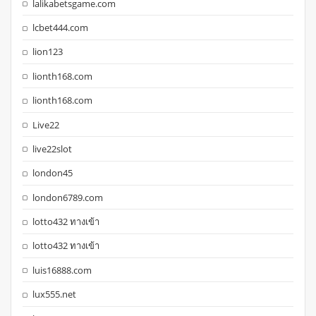
lalikabetsgame.com
lcbet444.com
lion123
lionth168.com
lionth168.com
Live22
live22slot
london45
london6789.com
lotto432 ทางเข้า
lotto432 ทางเข้า
luis16888.com
lux555.net