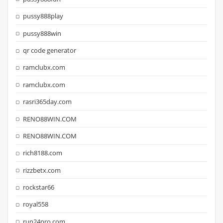
pussy888play
pussy888win
qr code generator
ramclubx.com
ramclubx.com
rasri365day.com
RENO88WIN.COM
RENO88WIN.COM
rich8188.com
rizzbetx.com
rockstar66
royal558
run24pro.com