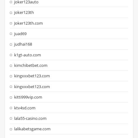
joker123auto
joker123th
Joker123th.com
juad69
judhai168
k1gt-auto.com
kimchibetbet.com
kingxxxbet123.com
kingxxxbet123.com
kitti999vip.com
ktv4sd.com
lala55-casino.com
lalikabetsgame.com