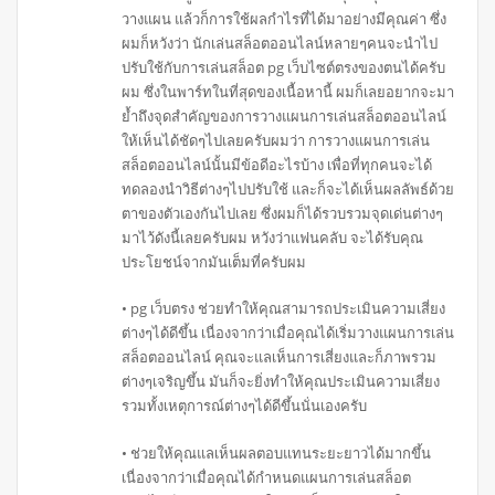
วางแผน แล้วก็การใช้ผลกำไรที่ได้มาอย่างมีคุณค่า ซึ่ง
ผมก็หวังว่า นักเล่นสล็อตออนไลน์หลายๆคนจะนำไป
ปรับใช้กับการเล่นสล็อต pg เว็บไซต์ตรงของตนได้ครับ
ผม ซึ่งในพาร์ทในที่สุดของเนื้อหานี้ ผมก็เลยอยากจะมา
ย้ำถึงจุดสำคัญของการวางแผนการเล่นสล็อตออนไลน์
ให้เห็นได้ชัดๆไปเลยครับผมว่า การวางแผนการเล่น
สล็อตออนไลน์นั้นมีข้อดีอะไรบ้าง เพื่อที่ทุกคนจะได้
ทดลองนำวิธีต่างๆไปปรับใช้ และก็จะได้เห็นผลลัพธ์ด้วย
ตาของตัวเองกันไปเลย ซึ่งผมก็ได้รวบรวมจุดเด่นต่างๆ
มาไว้ดังนี้เลยครับผม หวังว่าแฟนคลับ จะได้รับคุณ
ประโยชน์จากมันเต็มที่ครับผม
• pg เว็บตรง ช่วยทำให้คุณสามารถประเมินความเสี่ยง
ต่างๆได้ดีขึ้น เนื่องจากว่าเมื่อคุณได้เริ่มวางแผนการเล่น
สล็อตออนไลน์ คุณจะแลเห็นการเสี่ยงและก็ภาพรวม
ต่างๆเจริญขึ้น มันก็จะยิ่งทำให้คุณประเมินความเสี่ยง
รวมทั้งเหตุการณ์ต่างๆได้ดีขึ้นนั่นเองครับ
• ช่วยให้คุณแลเห็นผลตอบแทนระยะยาวได้มากขึ้น
เนื่องจากว่าเมื่อคุณได้กำหนดแผนการเล่นสล็อต