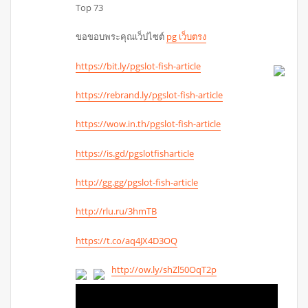
Top 73
ขอขอบพระคุณเว็ปไซต์
pg เว็บตรง
https://bit.ly/pgslot-fish-article
https://rebrand.ly/pgslot-fish-article
https://wow.in.th/pgslot-fish-article
https://is.gd/pgslotfisharticle
http://gg.gg/pgslot-fish-article
http://rlu.ru/3hmTB
https://t.co/aq4JX4D3OQ
http://ow.ly/shZl50OqT2p