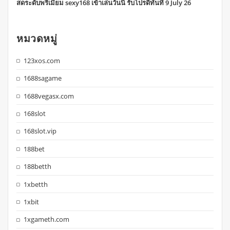
สดระดับพรีเมียม sexy168 เข้าเล่นวันนี้ รับโปรดีทันที 9 July 26
หมวดหมู่
123xos.com
1688sagame
1688vegasx.com
168slot
168slot.vip
188bet
188betth
1xbetth
1xbit
1xgameth.com