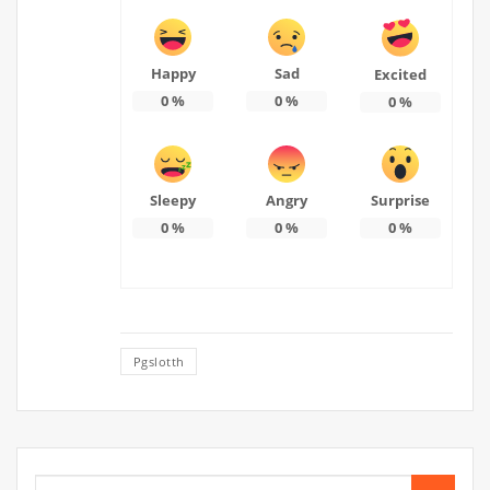
Happy
Sad
Excited
0
%
0
%
0
%
Sleepy
Angry
Surprise
0
%
0
%
0
%
Pgslotth