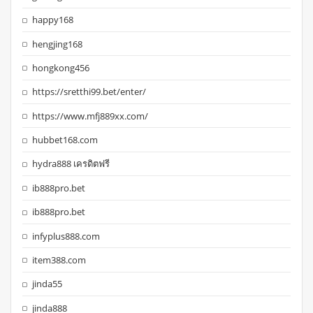
happy168
hengjing168
hongkong456
https://sretthi99.bet/enter/
https://www.mfj889xx.com/
hubbet168.com
hydra888 เครดิตฟรี
ib888pro.bet
ib888pro.bet
infyplus888.com
item388.com
jinda55
jinda888