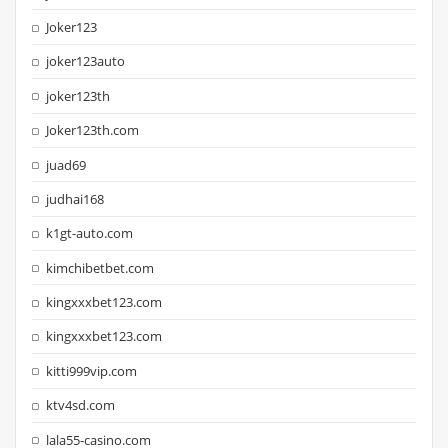
Joker123
joker123auto
joker123th
Joker123th.com
juad69
judhai168
k1gt-auto.com
kimchibetbet.com
kingxxxbet123.com
kingxxxbet123.com
kitti999vip.com
ktv4sd.com
lala55-casino.com