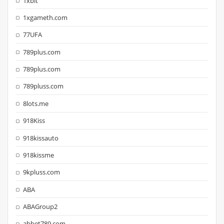
1xbit
1xgameth.com
77UFA
789plus.com
789plus.com
789pluss.com
8lots.me
918Kiss
918kissauto
918kissme
9kpluss.com
ABA
ABAGroup2
abbet789.com