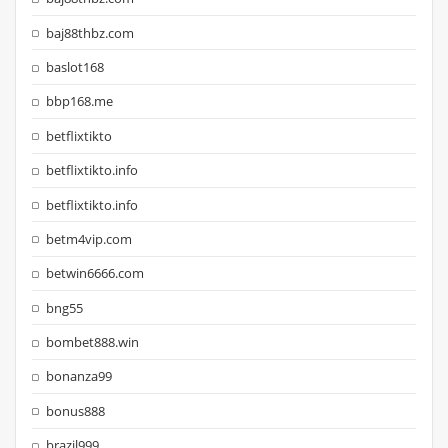
baj88thbz.com
baslot168
bbp168.me
betflixtikto
betflixtikto.info
betflixtikto.info
betm4vip.com
betwin6666.com
bng55
bombet888.win
bonanza99
bonus888
brazil999