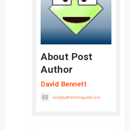
About Post
Author
David Bennett
noreply@techmoguide.com