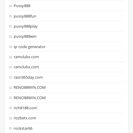
Pussy888
pussy888fun
pussy888play
pussy888win
qr code generator
ramclubx.com
ramclubx.com
rasri365day.com
RENO88WIN.COM
RENO88WIN.COM
rich8188.com
rizzbetx.com
rockstar66