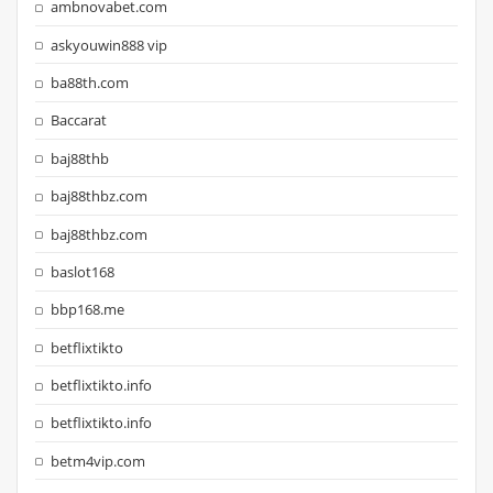
ambnovabet.com
askyouwin888 vip
ba88th.com
Baccarat
baj88thb
baj88thbz.com
baj88thbz.com
baslot168
bbp168.me
betflixtikto
betflixtikto.info
betflixtikto.info
betm4vip.com