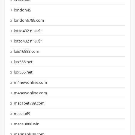
london45
london6789.com
lotto432 ทางเข้า
lotto432 ทางเข้า
luis16888.com
lux555.net
lux555.net
m4newonline.com
m4newonline.com
mac1bet789.com
macau69
macau888.win
marinapluss.com