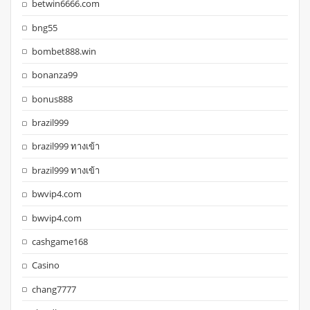
betwin6666.com
bng55
bombet888.win
bonanza99
bonus888
brazil999
brazil999 ทางเข้า
brazil999 ทางเข้า
bwvip4.com
bwvip4.com
cashgame168
Casino
chang7777