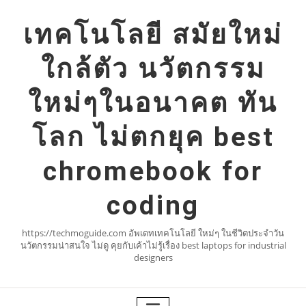
Skip
to
เทคโนโลยี สมัยใหม่
content
ใกล้ตัว นวัตกรรม
ใหม่ๆในอนาคต ทัน
โลก ไม่ตกยุค best
chromebook for
coding
https://techmoguide.com อัพเดทเทคโนโลยี ใหม่ๆ ในชีวิตประจำวัน
นวัตกรรมน่าสนใจ ไม่ดู คุยกับเค้าไม่รู้เรื่อง best laptops for industrial
designers