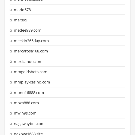
mario678
mars95
medee989.com
meekin365day.com
mercyrosa168.com
mexicanoo.com
mmgoldsbets.com
mmplay-casino.com
mono16888.com
moza888.com
mwin9s.com
nagawaybet.com
nakoya1688.site