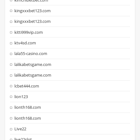
kingxxxbet123.com
kingxxxbet123.com
kitti999vip.com
ktv4sd.com
lala55-casino.com
lalikabetsgame.com
lalikabetsgame.com
lcbet444.com
lion123
lionth168.com
lionth168.com
Live22
live22slot