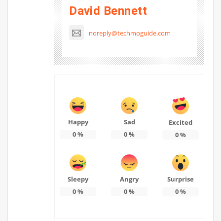
David Bennett
noreply@techmoguide.com
Happy
Sad
Excited
0
%
0
%
0
%
Sleepy
Angry
Surprise
0
%
0
%
0
%