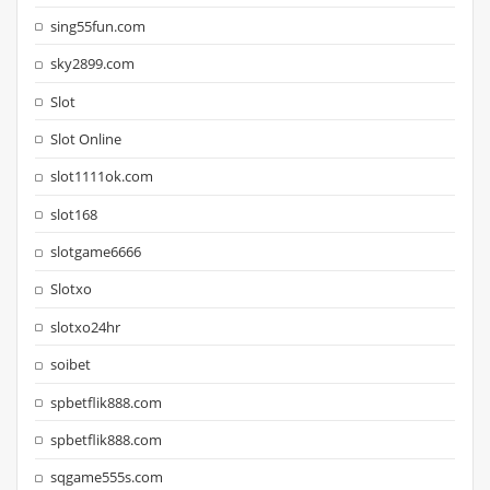
sing55fun.com
sky2899.com
Slot
Slot Online
slot1111ok.com
slot168
slotgame6666
Slotxo
slotxo24hr
soibet
spbetflik888.com
spbetflik888.com
sqgame555s.com