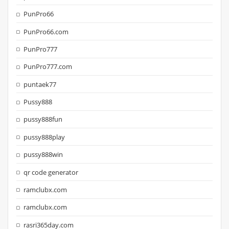
PunPro66
PunPro66.com
PunPro777
PunPro777.com
puntaek77
Pussy888
pussy888fun
pussy888play
pussy888win
qr code generator
ramclubx.com
ramclubx.com
rasri365day.com