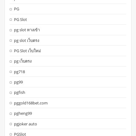
PG
PG Slot
pg slot ทางเข้า
pg slot เว็บตรง
PG Slot เว็บใหม่
pg เว็บตรง
pg718
pg99
pgfish
pggold168bet.com
pgheng99
pgjoker auto
PGSlot