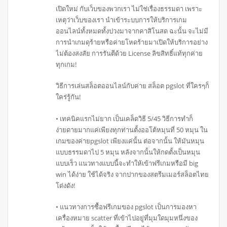
เปิดใหม่ กับเว็บของพวกเรา ไม่ใช่เรื่องธรรมดา เพราะ
เหตุว่าเว็บของเรา นำเข้าระบบการให้บริการเกม
ออนไลน์ทั้งหมดทั้งปวงมาจากคาสิโนสด ฉะนั้น จะไม่มี
การนำเกมดุร้ายหรือค่ายโหดร้ายมาเปิดให้บริการอย่าง
ไม่ต้องสงสัย การรันตีด้วย License ลิขสิทธิ์แท้ทุกค่าย
ทุกเกม!
วิธีการเล่นสล็อตออนไลน์กับค่าย สล็อต pgslot ที่ใครๆก็
ใคร่รู้กัน!
• เทคนิคแรกไม่ยาก เป็นเคล็ดวิธี 5/45 วิธีการทำก็
ง่ายดายมากแค่เพียงทุกท่านตั้งออโต้หมุนที่ 50 หมุน ใน
เกมของค่ายpgslot เพียงแค่นั้น ต่อจากนั้น ให้มันหมุน
แบบธรรมดาไป 5 หมุน หลังจากนั้นให้กดตั้งเป็นหมุน
แบบเร็ว แนวทางแบบนี้จะทำให้เข้าฟรีเกมหรือมี big
win ได้ง่าย ใช้ได้จริง จากปากของสตรีมเมอร์สล็อตไทย
โด่งดัง!
• แนวทางการซื้อฟรีเกมของ pgslot เป็นการมองหา
เครื่องหมาย scatter ที่เข้าไปอยู่ที่มุมใดมุมหนึ่งของ