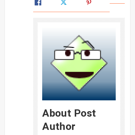
About Post
Author