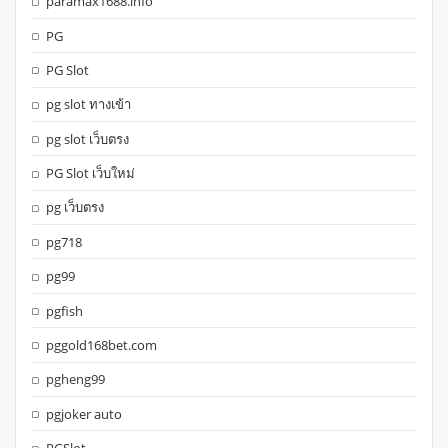
paramax1688.info
PG
PG Slot
pg slot ทางเข้า
pg slot เว็บตรง
PG Slot เว็บใหม่
pg เว็บตรง
pg718
pg99
pgfish
pggold168bet.com
pgheng99
pgjoker auto