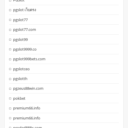
PGSlot
pgslot เว็บตรง
pgslot77
pgslot77.com
pgslot99
pgslot9999.co
pgslot999bets.com
pgslotceo
pgslotth
pgzeus88win.com
pokbet
premium66.info
premium66.info
proded888x.com