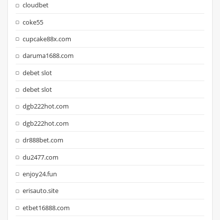
cloudbet
coke55
cupcake88x.com
daruma1688.com
debet slot
debet slot
dgb222hot.com
dgb222hot.com
dr888bet.com
du2477.com
enjoy24.fun
erisauto.site
etbet16888.com