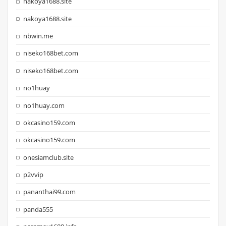
nakoya1688.site
nakoya1688.site
nbwin.me
niseko168bet.com
niseko168bet.com
no1huay
no1huay.com
okcasino159.com
okcasino159.com
onesiamclub.site
p2vvip
pananthai99.com
panda555