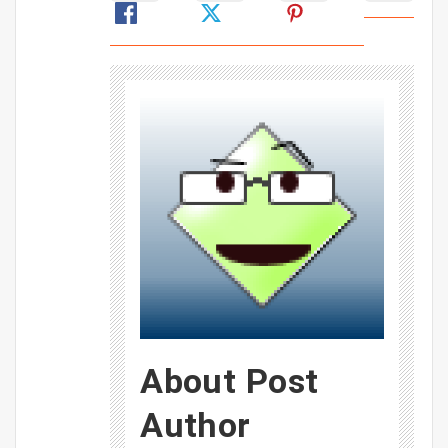
About Post
Author