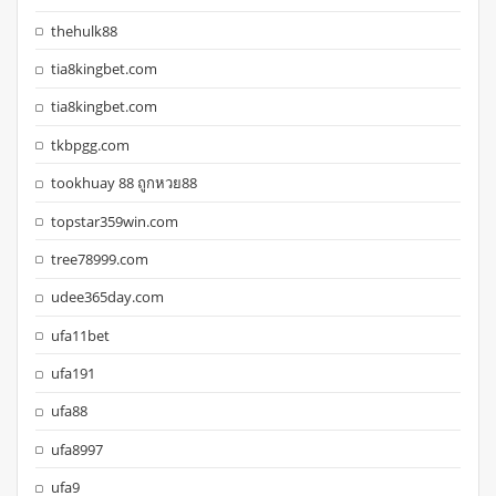
thehulk88
tia8kingbet.com
tia8kingbet.com
tkbpgg.com
tookhuay 88 ถูกหวย88
topstar359win.com
tree78999.com
udee365day.com
ufa11bet
ufa191
ufa88
ufa8997
ufa9