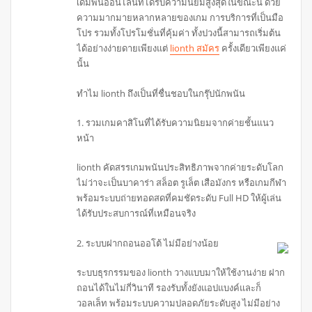
เดิมพันออนไลน์ที่ได้รับความนิยมสูงสุดในขณะนี้ ด้วย
ความมากมายหลากหลายของเกม การบริการที่เป็นมือ
โปร รวมทั้งโปรโมชั่นที่คุ้มค่า ทั้งปวงนี้สามารถเริ่มต้น
ได้อย่างง่ายดายเพียงแต่
lionth สมัคร
ครั้งเดียวเพียงแค่
นั้น
ทำไม lionth ถึงเป็นที่ชื่นชอบในกรุ๊ปนักพนัน
1. รวมเกมคาสิโนที่ได้รับความนิยมจากค่ายชั้นแนว
หน้า
lionth คัดสรรเกมพนันประสิทธิภาพจากค่ายระดับโลก
ไม่ว่าจะเป็นบาคาร่า สล็อต รูเล็ต เสือมังกร หรือเกมกีฬา
พร้อมระบบถ่ายทอดสดที่คมชัดระดับ Full HD ให้ผู้เล่น
ได้รับประสบการณ์ที่เหมือนจริง
2. ระบบฝากถอนออโต้ ไม่มีอย่างน้อย
ระบบธุรกรรมของ lionth วางแบบมาให้ใช้งานง่าย ฝาก
ถอนได้ในไม่กี่วินาที รองรับทั้งยังแอปแบงค์และก็
วอลเล็ท พร้อมระบบความปลอดภัยระดับสูง ไม่มีอย่าง