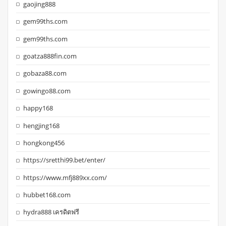
gaojing888
gem99ths.com
gem99ths.com
goatza888fin.com
gobaza88.com
gowingo88.com
happy168
hengjing168
hongkong456
https://sretthi99.bet/enter/
https://www.mfj889xx.com/
hubbet168.com
hydra888 เครดิตฟรี