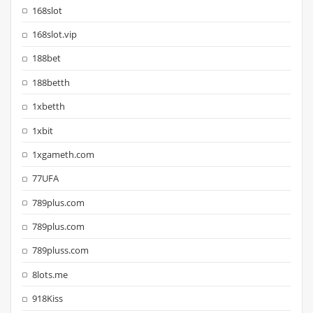
168slot
168slot.vip
188bet
188betth
1xbetth
1xbit
1xgameth.com
77UFA
789plus.com
789plus.com
789pluss.com
8lots.me
918Kiss