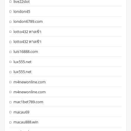
live22slot
london45
london6789.com
lotto432 ทางเข้า
lotto432 ทางเข้า
luis16888.com
lux555.net
lux555.net
m4newonline.com
m4newonline.com
mac1bet789.com
macau69
macau888.win