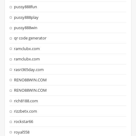
pussy888fun
pussy888play
pussy888win
qr code generator
ramclubx.com
ramclubx.com
rasri365day.com
RENO88WIN.COM
RENO88WIN.COM
rich8188.com
rizzbetx.com
rockstar66
royal558