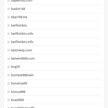
baj88thbz.com
baslot168
bbp168.me
betflixtikto
betflixtikto.info
betflixtikto.info
betm4vip.com
betwin6666.com
bng55
bombet888.win
bonanza99
bonus888
brazil999