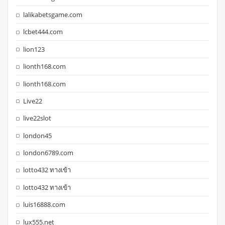
lalikabetsgame.com
lcbet444.com
lion123
lionth168.com
lionth168.com
Live22
live22slot
london45
london6789.com
lotto432 ทางเข้า
lotto432 ทางเข้า
luis16888.com
lux555.net