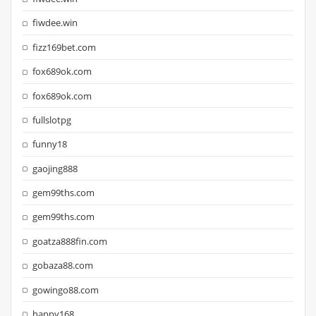
fiwdee.win
fizz169bet.com
fox689ok.com
fox689ok.com
fullslotpg
funny18
gaojing888
gem99ths.com
gem99ths.com
goatza888fin.com
gobaza88.com
gowingo88.com
happy168