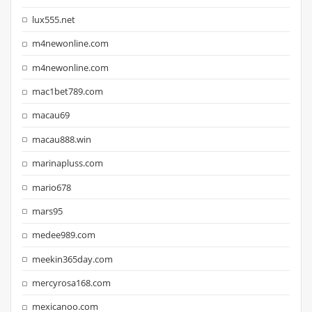
lux555.net
m4newonline.com
m4newonline.com
mac1bet789.com
macau69
macau888.win
marinapluss.com
mario678
mars95
medee989.com
meekin365day.com
mercyrosa168.com
mexicanoo.com