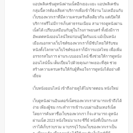
แอปพลิเคชันดูหนังผ่านเน็ตอีกเยอะแยะ แอปพลิเคชัน
กลุ่มนี้ควรต้องเสียค่าบริการเพื่อเข้าใช้งาน ไม่เหมือนกับ
เว็บของพวกเราที่มีความครบครันสิ่งเดียวกัน แต่เปิดให้
บริการฟรีไม่มีการเก็บค่าธรรมเนียม สามารถดูหนังผ่าน
เน็ตได้ เปรียบเสมือนกับดูในโรงภาพยนตร์ ทั้งยังมีการ
อัพเดตหนังออนไลน์ใหม่ก่อนผู้ใดกันแน่ แม้เป็นหนัง
เมืองนอกทางเว็บไซต์ของพวกเราก็มีซับไทยให้รับชม
หนังทั้งโลกทางเว็บไซต์ของเราก็มีการแปลไทย เพื่อเพิ่ม
อรรถรสในการ ผ่านระบบออนไลน์ ซึ่งช่วยให้การดูหนัง
ออนไลน์นั้น เต็มเปี่ยมไปด้วยคุณภาพเยอะที่สุด ช่วย
สร้างความครบครันให้กับผู้ที่พอใจการดูหนังได้อย่างดี
เยี่ยม
เว็บหนังออนไลน์ เข้าถึงง่ายดูได้ไม่ขาดตอน หนังใหม่
เว็บดูหนังผ่านอินเตอร์เน็ตของพวกเราสามารถเข้าถึงได้
ง่าย เพียงผู้ชม กระทำการเข้าระบบผ่านอินเทอร์เน็ต
โดยการค้นหาชื่อเว็บของพวกเรา ก็จะสามารถ ดูหนัง
ผ่านเน็ต 2023 หนังใหม่มาแรง ซีรี่ย์ หนังที่เป็นกระแส
เราได้เก็บรวบรวม มาบรรจุไว้บนเว็บของพวกเราเป็น