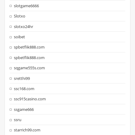
slotgame6666
Slotxo
slotxo24hr
soibet
spbetflik888.com
spbetflik888.com
sqgame555s.com
sretthi99
ssc168.com
ssc915casino.com
ssgame666
ssru
starrich99.com