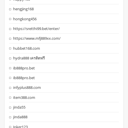
hengjing168
hongkong456
https://sretthi99.bet/enter/
https://www.mfj889xx.com/
hubbet168.com
hydra888 เครดิตฟรี
ib888pro.bet
ib888pro.bet
infyplus888.com
item388.com
jinda55
jinda888
Joker123