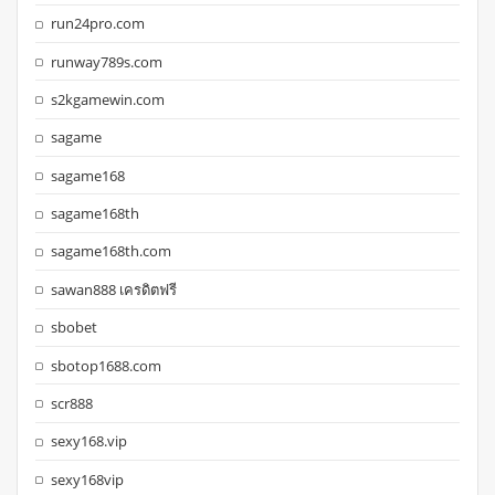
run24pro.com
runway789s.com
s2kgamewin.com
sagame
sagame168
sagame168th
sagame168th.com
sawan888 เครดิตฟรี
sbobet
sbotop1688.com
scr888
sexy168.vip
sexy168vip