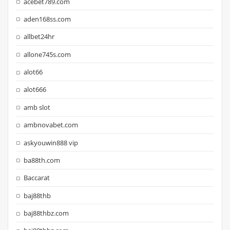
acebet789.com
aden168ss.com
allbet24hr
allone745s.com
alot66
alot666
amb slot
ambnovabet.com
askyouwin888 vip
ba88th.com
Baccarat
baj88thb
baj88thbz.com