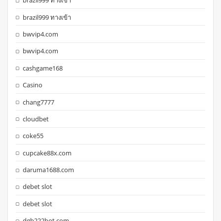
brazil999 ทางเข้า
brazil999 ทางเข้า
bwvip4.com
bwvip4.com
cashgame168
Casino
chang7777
cloudbet
coke55
cupcake88x.com
daruma1688.com
debet slot
debet slot
dgb222hot.com