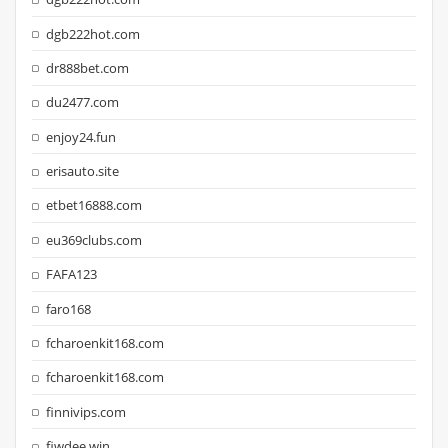
dgb222hot.com
dr888bet.com
du2477.com
enjoy24.fun
erisauto.site
etbet16888.com
eu369clubs.com
FAFA123
faro168
fcharoenkit168.com
fcharoenkit168.com
finnivips.com
fiwdee.win