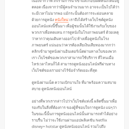
เนื่องจากว่าพวกเรามีการนำเข้าและก็อัปเดตหนังใหม่อยู่
ตลอด เนื่องจากว่ามีผู้คนจำนวนมาก อาจจะเป็นไปได้ว่า
จะมีเวลาไม่มากพอ แม้กระนั้นต้องการจะผ่อนคลาย
ด้วยการดูหนัง
หนังใหม่
เราจึงได้สร้างเว็บไซต์ดูหนัง
ออนไลน์แห่งนี้ขึ้นมา เพื่อผู้ชมนั้นได้ใช้งานกับเว็บของ
พวกเราเพื่อทดแทน การดูหนังในโรงภาพยนตร์ ด้วยเหตุ
ว่าหากว่าคุณเดินทางออกไป ห้างเพื่อดูหนังในโรง
ภาพยนตร์ แน่นอนว่าควรต้องเสียเงินเสียทองมากกว่า
คลิกเข้ามาดูหนังผ่านอินเตอร์เน็ตผ่านทางเว็บของพวก
เรา เว็บไซต์ของพวกเราสามารถใช้บริการ ที่ไหนเมื่อ
ไหร่เวลาไหนก็ได้ สามารถดูหนังออนไลน์ฟรีผ่านทาง
เว็บไซต์ของเราอย่างไร้ข้อจำกัดเยอะที่สุด
ดูหนังผ่านเน็ต ความเบิกบานใจ ที่มาพร้อมความสบาย
สบาย ดูหนังหนังออนไลน์
อย่างที่พวกเรากล่าวไปว่าเว็บไซต์แห่งนี้ ผลิตขึ้นมาเพื่อ
รองรับในสิ่งที่ต้องการ ของผู้ที่ชอบใจการดูหนัง แน่ๆว่า
ในขณะนี้นั้นการดูหนังออนไลน์นั้นสามารถทำได้อย่าง
ราบรื่น ไม่ว่าจะใช้งานผ่านแอปพลิเคชัน Netflix
disney+ hotstar ดูหนังหนังออนไลน์ รวมไปถึง