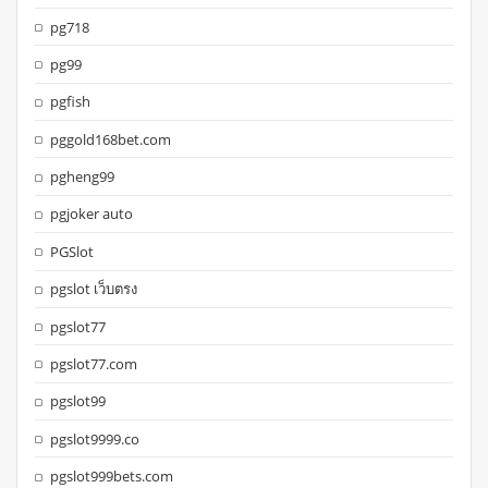
pg718
pg99
pgfish
pggold168bet.com
pgheng99
pgjoker auto
PGSlot
pgslot เว็บตรง
pgslot77
pgslot77.com
pgslot99
pgslot9999.co
pgslot999bets.com