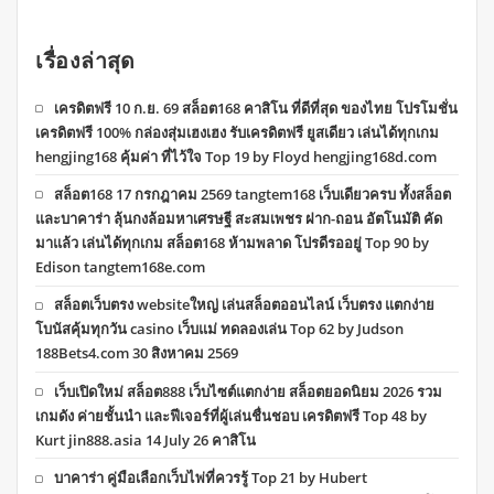
เรื่องล่าสุด
เครดิตฟรี 10 ก.ย. 69 สล็อต168 คาสิโน ที่ดีที่สุด ของไทย โปรโมชั่น
เครดิตฟรี 100% กล่องสุ่มเฮงเฮง รับเครดิตฟรี ยูสเดียว เล่นได้ทุกเกม
hengjing168 คุ้มค่า ที่ไว้ใจ Top 19 by Floyd hengjing168d.com
สล็อต168 17 กรกฎาคม 2569 tangtem168 เว็บเดียวครบ ทั้งสล็อต
และบาคาร่า ลุ้นกงล้อมหาเศรษฐี สะสมเพชร ฝาก-ถอน อัตโนมัติ คัด
มาแล้ว เล่นได้ทุกเกม สล็อต168 ห้ามพลาด โปรดีรออยู่ Top 90 by
Edison tangtem168e.com
สล็อตเว็บตรง websiteใหญ่ เล่นสล็อตออนไลน์ เว็บตรง แตกง่าย
โบนัสคุ้มทุกวัน casino เว็บแม่ ทดลองเล่น Top 62 by Judson
188Bets4.com 30 สิงหาคม 2569
เว็บเปิดใหม่ สล็อต888 เว็บไซต์แตกง่าย สล็อตยอดนิยม 2026 รวม
เกมดัง ค่ายชั้นนำ และฟีเจอร์ที่ผู้เล่นชื่นชอบ เครดิตฟรี Top 48 by
Kurt jin888.asia 14 July 26 คาสิโน
บาคาร่า คู่มือเลือกเว็บไพ่ที่ควรรู้ Top 21 by Hubert