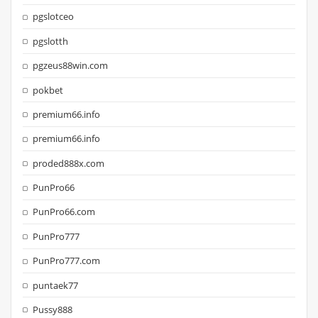
pgslotceo
pgslotth
pgzeus88win.com
pokbet
premium66.info
premium66.info
proded888x.com
PunPro66
PunPro66.com
PunPro777
PunPro777.com
puntaek77
Pussy888