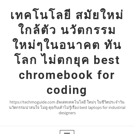
Skip
to
เทคโนโลยี สมัยใหม่
content
ใกล้ตัว นวัตกรรม
ใหม่ๆในอนาคต ทัน
โลก ไม่ตกยุค best
chromebook for
coding
https://techmoguide.com อัพเดทเทคโนโลยี ใหม่ๆ ในชีวิตประจำวัน
นวัตกรรมน่าสนใจ ไม่ดู คุยกับเค้าไม่รู้เรื่อง best laptops for industrial
designers