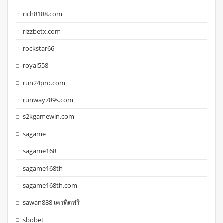
rich8188.com
rizzbetx.com
rockstar66
royal558
run24pro.com
runway789s.com
s2kgamewin.com
sagame
sagame168
sagame168th
sagame168th.com
sawan888 เครดิตฟรี
sbobet