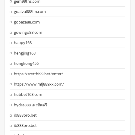
gem99ths.com
goatza888fin.com
gobaza88.com
gowingo88.com
happy168
hengjing168
hongkong456
https://sretthi99.bet/enter/
https://www.mfj889xx.com/
hubbet168.com
hydra888 เครดิตฟรี
ib888pro.bet
ib888pro.bet