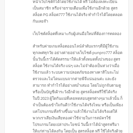
หน้าเว็บไซต์ก็ได้โดยใช้งานได้ ฟรี ไม่ต้องลงทะเบียน
เป็นสมาชิก หรือจ่ายรายเดือนเพื่อใช้งานอีกด้วย สูตร
สล็อต PG สล็อต777 ใช้งานได้จริง ทำกำไรได้โดยตลอด
กันเลยจ๊า
เว็บไซต์สล็อตที่เหมาะกับผู้เล่นมือใหม่ที่ต้องการทดลอง
สำหรับค่ายเกมสล็อตออนไลน์ลำดับแรกๆที่มีผู้ใช้งาน
ทุกเพศทุกวัย อย่างค่ายอย่างเว็บไซต์ punpro777 สล็อต
นั้นวันนี้เราได้คัดสรรมาให้แล้วทั้งหมดทั้งปวงของ สูตร
สล็อต ใช้งานได้จริง แน่ๆ และไม่จำต้องเป็นห่วงว่าเมื่อ
ใช้งานแล้ว ระบบความปลอดภัยของทางคาสิโนจะไม่
ตรวจและไม่โดนแบนจากค่ายพีจีแน่นอนค่ะ และยัง
สามารถ ทำกำไรได้อย่างสม่ำเสมอ โดยไม่ถูกจับตามดู
หรือเป็นบัญชีเฝ้าระวังอีกด้วย สูตรสล็อตฟรีใช้ได้จริง
ในปี 2023 ผู้ใดกันแน่ที่เคยทดสอบสูตรต่างๆมาแล้วนั้น ก็
จำเป็นต้องเข้าใจกันดีว่าใช้งานได้จริงไหม หรือเป็นเพียง
แค่โปรแกรมที่สร้างขึ้นมาแล้วใช้งานไม่ได้จริงแต่ให้
พวกเราเสียเงินเสียทองค่าใช้จ่ายในการสมัครใช้
โปรแกรมโดยเปล่าประโยชน์ วันนี้เราได้นำสูตรฟรีมา
ให้แก่ท่านได้ลงกัน โดยเป็น สูตรสล็อต ฟรี ใช้ได้จริงด้วย