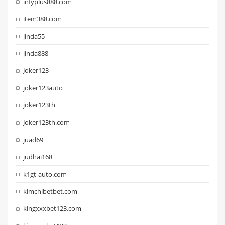
infyplus888.com
item388.com
jinda55
jinda888
Joker123
joker123auto
joker123th
Joker123th.com
juad69
judhai168
k1gt-auto.com
kimchibetbet.com
kingxxxbet123.com