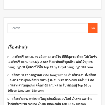
Go
เรื่องล่าสุด
เครดิตฟรี 10 ก.ย. 69 สล็อต168 คาสิโน ที่ดีที่สุด ของไทย โปรโมชั่น
เครดิตฟรี 100% กล่องสุ่มเฮงเฮง รับเครดิตฟรี ยูสเดียว เล่นได้ทุกเกม
hengjing168 คุ้มค่า ที่ไว้ใจ Top 19 by Floyd hengjing168d.com
สล็อต168 17 กรกฎาคม 2569 tangtem168 เว็บเดียวครบ ทั้งสล็อต
และบาคาร่า ลุ้นกงล้อมหาเศรษฐี สะสมเพชร ฝาก-ถอน อัตโนมัติ คัด
มาแล้ว เล่นได้ทุกเกม สล็อต168 ห้ามพลาด โปรดีรออยู่ Top 90 by
Edison tangtem168e.com
สล็อตเว็บตรง websiteใหญ่ เล่นสล็อตออนไลน์ เว็บตรง แตกง่าย
โบนัสคุ้มทุกวัน casino เว็บแม่ ทดลองเล่น Top 62 by Judson