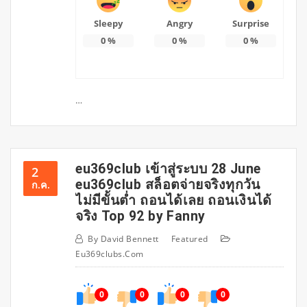
Sleepy
Angry
Surprise
0
%
0
%
0
%
…
eu369club เข้าสู่ระบบ 28 June
2
eu369club สล็อตจ่ายจริงทุกวัน
ก.ค.
ไม่มีขั้นต่ำ ถอนได้เลย ถอนเงินได้
จริง Top 92 by Fanny
By
David Bennett
Featured
Eu369clubs.com
0
0
0
0