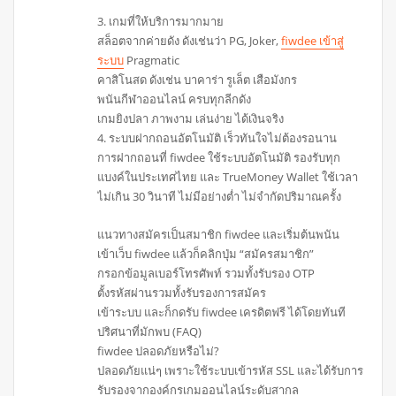
3. เกมที่ให้บริการมากมาย
สล็อตจากค่ายดัง ดังเช่นว่า PG, Joker,
fiwdee เข้าสู่
ระบบ
Pragmatic
คาสิโนสด ดังเช่น บาคาร่า รูเล็ต เสือมังกร
พนันกีฬาออนไลน์ ครบทุกลีกดัง
เกมยิงปลา ภาพงาม เล่นง่าย ได้เงินจริง
4. ระบบฝากถอนอัตโนมัติ เร็วทันใจไม่ต้องรอนาน
การฝากถอนที่ fiwdee ใช้ระบบอัตโนมัติ รองรับทุก
แบงค์ในประเทศไทย และ TrueMoney Wallet ใช้เวลา
ไม่เกิน 30 วินาที ไม่มีอย่างต่ำ ไม่จำกัดปริมาณครั้ง
แนวทางสมัครเป็นสมาชิก fiwdee และเริ่มต้นพนัน
เข้าเว็บ fiwdee แล้วก็คลิกปุ่ม “สมัครสมาชิก”
กรอกข้อมูลเบอร์โทรศัพท์ รวมทั้งรับรอง OTP
ตั้งรหัสผ่านรวมทั้งรับรองการสมัคร
เข้าระบบ และก็กดรับ fiwdee เครดิตฟรี ได้โดยทันที
ปริศนาที่มักพบ (FAQ)
fiwdee ปลอดภัยหรือไม่?
ปลอดภัยแน่ๆ เพราะใช้ระบบเข้ารหัส SSL และได้รับการ
รับรองจากองค์กรเกมออนไลน์ระดับสากล