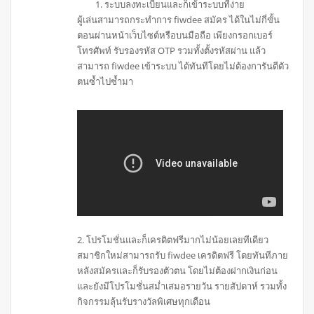
1. ระบบลงทะเบียนและก็เข้าระบบที่ง่าย
ผู้เล่นสามารถกระทำการ fiwdee สมัคร ได้ในไม่กี่ขั้น
ตอนผ่านหน้าเว็บไซต์หรือบนมือถือ เพียงกรอกเบอร์
โทรศัพท์ รับรองรหัส OTP รวมทั้งตั้งรหัสผ่าน แล้ว
สามารถ fiwdee เข้าระบบ ได้ทันทีโดยไม่ต้องการันตีตัว
ตนซ้ำไปซ้ำมา
2. โปรโมชั่นและก็เครดิตฟรีมากไม่น้อยเลยทีเดียว
สมาชิกใหม่สามารถรับ fiwdee เครดิตฟรี โดยทันทีภาย
หลังสมัครและก็รับรองตัวตน โดยไม่ต้องฝากเงินก่อน
และยังมีโปรโมชั่นสม่ำเสมอรายวัน รายสัปดาห์ รวมทั้ง
กิจกรรมลุ้นรับรางวัลพิเศษทุกเดือน