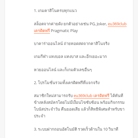
1. เกมคาสิโนครบทุกแนว
สล็อตจากค่ายดัง ยกตัวอย่างเช่น PG, Joker,
eu369club
เครดิตฟรี
Pragmatic Play
บาคาร่าออนไลน์ ถ่ายทอดสดจากคาสิโนจริง
เกมกีฬา แทงบอล แทงบาส และอีกเยอะมาก
หวยออนไลน์ และก็เกมตัวเลขอื่นๆ
2. โปรโมชั่นรวมทั้งเครดิตฟรีที่แจกจริง
สมาชิกใหม่สามารถรับ
eu369club เครดิตฟรี
ได้ทันที
ข้างหลังสมัครโดยไม่มีเงื่อนไขซับซ้อน พร้อมกิจกรรม
โบนัสประจำวัน คืนยอดเสีย แล้วก็สิทธิพิเศษสำหรับขา
ประจำ
3. ระบบฝากถอนอัตโนมัติ รวดเร็วด้านใน 10 วินาที