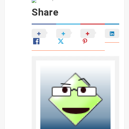
Share