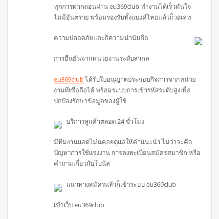
ทุกการฝากถอนผ่าน eu369club ทำงานได้เร็วทันใจ
ไม่มีอันตราย พร้อมรองรับทั้งแบงค์ไทยแล้วก็วอเลท
ความปลอดภัยและก็ความน่านับถือ
การยืนยันจากหน่วยงานระดับสากล
eu369club
ได้รับใบอนุญาตประกอบกิจการจากหน่วย
งานที่เชื่อถือได้ พร้อมระบบการเข้ารหัสระดับสูงเพื่อ
ปกป้องรักษาข้อมูลของผู้ใช้
บริการลูกค้าตลอด 24 ชั่วโมง
มีทีมงานแอดไม่นคอยดูแลให้คำแนะนำ ไม่ว่าจะคือ
ปัญหาการใช้แรงงาน การลงทะเบียนสมัครสมาชิก หรือ
คำถามเกี่ยวกับโบนัส
แนวทางสมัครแล้วก็เข้าระบบ eu369club
เข้าเว็บ eu369club