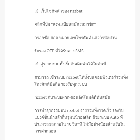
เข้าเว็บไซต์หลักของ rizzbet
คลิกที่ปุ่ม “ลงทะเบียนสมัครสมาชิก”
กรอกชื่อ-สกุล หมายเลขโทรศัพท์ แล้วก็รหัสผ่าน
รับรอง OTP ที่ได้รับทาง SMS
เข้าสู่ระบบรวมทั้งเริ่มต้นเดิมพันได้ในทันที
สามารถ เข้าระบบ rizzbet ได้ทั้งบนคอมพิวเตอร์รวมทั้ง
โทรศัพท์มือถือ รองรับทุกระบบ
rizzbet กับระบบฝาก-ถอนอัตโนมัติที่ทันสมัย
การทำธุรกรรมบน rizzbet ง่ายรวมทั้งรวดเร็ว รองรับ
แบงค์ชั้นนำแล้วก็ทรูมันนี่วอลเล็ท ด้วยระบบ Auto ที่
ประมวลผลภายใน 10 วินาที ไม่มีอย่างน้อยสำหรับใน
การฝากถอน