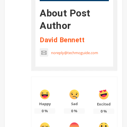
About Post
Author
David Bennett
noreply@techmoguide.com
Happy
Sad
Excited
0
%
0
%
0
%