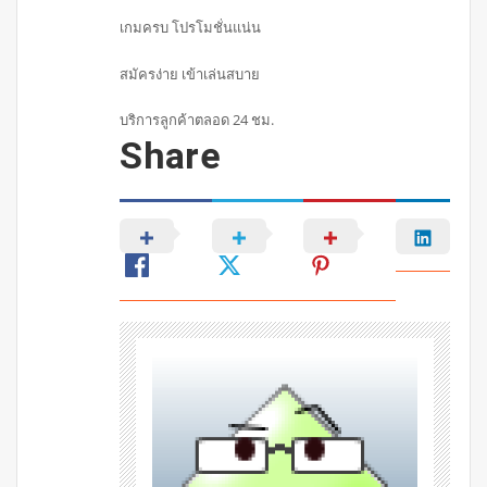
เกมครบ โปรโมชั่นแน่น
สมัครง่าย เข้าเล่นสบาย
บริการลูกค้าตลอด 24 ชม.
Share