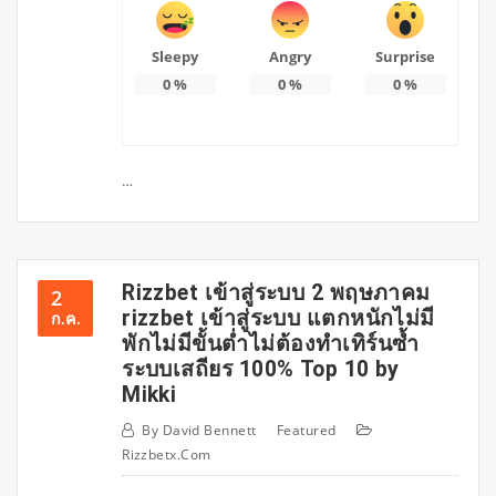
Sleepy
Angry
Surprise
0
%
0
%
0
%
…
Rizzbet เข้าสู่ระบบ 2 พฤษภาคม
2
rizzbet เข้าสู่ระบบ แตกหนักไม่มี
ก.ค.
พักไม่มีขั้นต่ำไม่ต้องทำเทิร์นซ้ำ
ระบบเสถียร 100% Top 10 by
Mikki
By
David Bennett
Featured
Rizzbetx.com