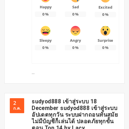
Happy
Sad
Excited
0
%
0
%
0
%
Sleepy
Angry
Surprise
0
%
0
%
0
%
…
sudyod888 เข้าสู่ระบบ 18
2
December sudyod888 เข้าสู่ระบบ
ก.ค.
อัปเดตทุกวัน ระบบฝากถอนทันสมัย
ไม่มีบัญชีก็เล่นได้ ปลอดภัยทุกขั้น
ตอน Top 14 by Lacy