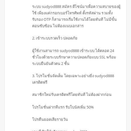
ระบบ sudyod888 สมัคร ดีไซน์มาเพื่อความสบายของผู้
ใช้ เพียงแค่กรอกเบอร์โทรศัพท์ ตั้งรหัสผ่าน รวมทั้ง
รับรอง OTP ก็สามารถเริ่มใช้งานได้โดยทันที ไม่มีขั้น
ตอนซับซ้อน ไม่ต้องแนบเอกสาร
2. เข้าระบบรวดเร็ว ปลอดภัย
ผู้ใช้งานสามารถ sudyod888 เข้าระบบ ได้ตลอด 24
ชั่วโมงด้วยระบบรักษาความปลอดภัยแบบ SSL พร้อม
ระบบยืนยันตัวตน 2 ชั้น
3. โปรโมชั่นจัดเต็ม โดยเฉพาะอย่างยิ่ง sudyod888
เครดิตฟรี
สมาชิกใหม่รับเครดิตฟรีโดยทันที ไม่ต้องฝากก่อน
โปรโมชั่นฝากทีแรก รับโบนัสเพิ่ม 50%
โปรคืนยอดเสียรายวัน