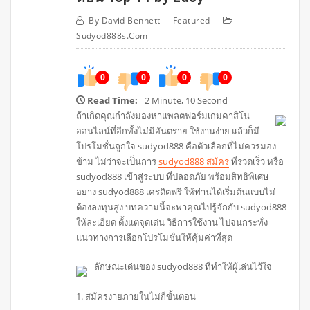
By
David Bennett
Featured
Sudyod888s.com
0
0
0
0
Read Time:
2 Minute, 10 Second
ถ้าเกิดคุณกำลังมองหาแพลตฟอร์มเกมคาสิโน
ออนไลน์ที่อีกทั้งไม่มีอันตราย ใช้งานง่าย แล้วก็มี
โปรโมชั่นถูกใจ sudyod888 คือตัวเลือกที่ไม่ควรมอง
ข้าม ไม่ว่าจะเป็นการ
sudyod888 สมัคร
ที่รวดเร็ว หรือ
sudyod888 เข้าสู่ระบบ ที่ปลอดภัย พร้อมสิทธิพิเศษ
อย่าง sudyod888 เครดิตฟรี ให้ท่านได้เริ่มต้นแบบไม่
ต้องลงทุนสูง บทความนี้จะพาคุณไปรู้จักกับ sudyod888
ให้ละเอียด ตั้งแต่จุดเด่น วิธีการใช้งาน ไปจนกระทั่ง
แนวทางการเลือกโปรโมชั่นให้คุ้มค่าที่สุด
ลักษณะเด่นของ sudyod888 ที่ทำให้ผู้เล่นไว้ใจ
1. สมัครง่ายภายในไม่กี่ขั้นตอน