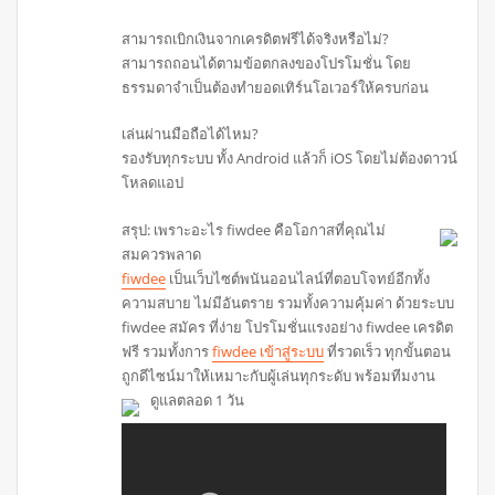
สามารถเบิกเงินจากเครดิตฟรีได้จริงหรือไม่?
สามารถถอนได้ตามข้อตกลงของโปรโมชั่น โดย
ธรรมดาจำเป็นต้องทำยอดเทิร์นโอเวอร์ให้ครบก่อน
เล่นผ่านมือถือได้ไหม?
รองรับทุกระบบ ทั้ง Android แล้วก็ iOS โดยไม่ต้องดาวน์
โหลดแอป
สรุป: เพราะอะไร fiwdee คือโอกาสที่คุณไม่
สมควรพลาด
fiwdee
เป็นเว็บไซต์พนันออนไลน์ที่ตอบโจทย์อีกทั้ง
ความสบาย ไม่มีอันตราย รวมทั้งความคุ้มค่า ด้วยระบบ
fiwdee สมัคร ที่ง่าย โปรโมชั่นแรงอย่าง fiwdee เครดิต
ฟรี รวมทั้งการ
fiwdee เข้าสู่ระบบ
ที่รวดเร็ว ทุกขั้นตอน
ถูกดีไซน์มาให้เหมาะกับผู้เล่นทุกระดับ พร้อมทีมงาน
ดูแลตลอด 1 วัน