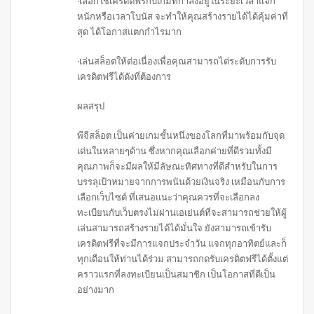
·เลือกใช้เครดิตฟรีกับเกมที่กำลังอยู่ในระยะเวลาแจก
หนักหรือเวลาโบนัส จะทำให้คุณสร้างรายได้ได้คุ้มค่าที่
สุด ได้โอกาสแตกกำไรมาก
·เล่นสล็อตให้ต่อเนื่องเพื่อคุณสามารถไต่ระดับการรับ
เครดิตฟรีได้ดังที่ต้องการ
ผลสรุป
พีจีสล็อต เป็นค่ายเกมชั้นหนึ่งของโลกที่มาพร้อมกับจุด
เด่นในหลายๆด้าน ซึ่งหากคุณเลือกค่ายที่ดีรวมทั้งมี
คุณภาพก็จะมีผลให้มีลัษณะทิศทางที่ดีสำหรับในการ
บรรลุเป้าหมายจากการพนันด้วยเงินจริง เหมือนกับการ
เลือกเว็บไซต์ ที่เสนอแนะว่าคุณควรที่จะเลือกลง
ทะเบียนกับเว็บตรงไม่ผ่านเอเย่นต์ที่จะสามารถช่วยให้ผู้
เล่นสามารถสร้างรายได้ได้มั่นใจ ยังสามารถเข้ารับ
เครดิตฟรีที่จะมีการแจกประจำวัน แจกทุกอาทิตย์และก็
ทุกเดือนให้ท่านได้ร่วม สามารถกดรับเครดิตฟรีได้ตั้งแต่
คราวแรกที่ลงทะเบียนเป็นสมาชิก เป็นโอกาสที่ดีเป็น
อย่างมาก