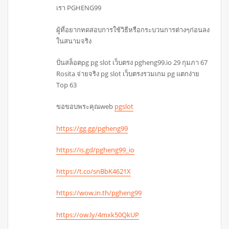
เรา PGHENG99
ผู้ที่อยากทดสอบการใช้วิธีหรือกระบวนการต่างๆก่อนลง
ในสนามจริง
ปั่นสล็อตpg pg slot เว็บตรง pgheng99.io 29 กุมภา 67
Rosita จ่ายจริง pg slot เว็บตรงรวมเกม pg แตกง่าย
Top 63
ขอขอบพระคุณweb
pgslot
https://gg.gg/pgheng99
https://is.gd/pgheng99_io
https://t.co/snBbK4621X
https://wow.in.th/pgheng99
https://ow.ly/4mxk50QkUP