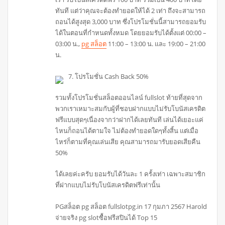
ทันที แต่ว่าคุณจะต้องทำยอดให้ได้ 2 เท่า ถึงจะสามารถ
ถอนได้สูงสุด 3,000 บาท ซึ่งโปรโมชั่นนี้สามารถยอมรับ
ได้ในตอนที่กำหนดทั้งหมด โดยยอมรับได้ตั้งแต่ 00:00 –
03:00 น.,
pg สล็อต
11:00 – 13:00 น. และ 19:00 – 21:00
น.
7. โปรโมชั่น Cash Back 50%
รวมทั้งโปรโมชั่นสล็อตออนไลน์ fullslot ท้ายที่สุดจาก
พวกเราเหมาะสมกับผู้ที่ชอบฝากแบบไม่รับโบนัสเครดิต
ฟรีแบบสุดๆเนื่องจากว่าฝากได้เลยทันที เล่นได้เยอะแค่
ไหนก็ถอนได้ตามใจ ไม่ต้องทำยอดใดๆทั้งสิ้น แต่เมื่อ
ไหร่ก็ตามที่คุณเล่นเสีย คุณสามารถมารับยอดเสียคืน
50%
ได้เลยค่ะครับ ยอมรับได้วันละ 1 ครั้งเท่า เฉพาะสมาชิก
ที่ฝากแบบไม่รับโบนัสเครดิตฟรีเท่านั้น
PGสล็อต pg สล็อต fullslotpg.in 17 กุมภา 2567 Harold
จ่ายจริง pg slotซื้อฟรีสปินได้ Top 15