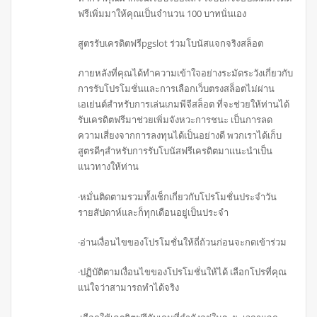
ฟรีเพิ่มมาให้คุณเป็นจำนวน 100 บาทนั่นเอง
สูตรรับเครดิตฟรีpgslot ร่วมโบนัสแจกจริงสล็อต
ภายหลังที่คุณได้ทำความเข้าใจอย่างระมัดระวังเกี่ยวกับ
การรับโปรโมชั่นและการเลือกเว็บตรงสล็อตไม่ผ่าน
เอเย่นต์สำหรับการเล่นเกมพีจีสล็อต ที่จะช่วยให้ท่านได้
รับเครดิตฟรีมาช่วยเพิ่มจังหวะการชนะ เป็นการลด
ความเสี่ยงจากการลงทุนได้เป็นอย่างดี พวกเราได้เก็บ
สูตรดีๆสำหรับการรับโบนัสฟรีเครดิตมาแนะนำเป็น
แนวทางให้ท่าน
·หมั่นติดตามรวมทั้งเช็กเกี่ยวกับโปรโมชั่นประจำวัน
รายสัปดาห์และก็ทุกเดือนอยู่เป็นประจำ
·อ่านเงื่อนไขของโปรโมชั่นให้ถี่ถ้วนก่อนจะกดเข้าร่วม
·ปฏิบัติตามเงื่อนไขของโปรโมชั่นให้ได้ เลือกโปรที่คุณ
แน่ใจว่าสามารถทำได้จริง