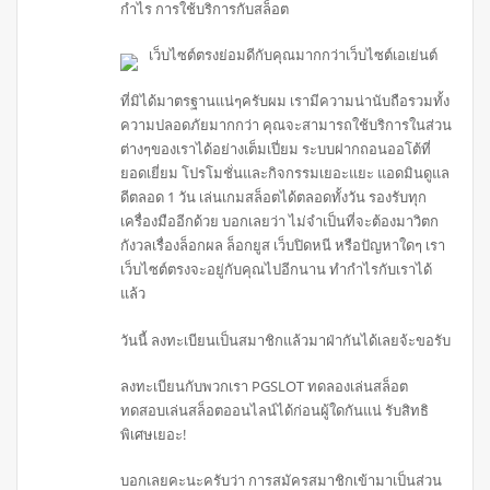
กำไร การใช้บริการกับสล็อต
เว็บไซต์ตรงย่อมดีกับคุณมากกว่าเว็บไซต์เอเย่นต์
ที่มิได้มาตรฐานแน่ๆครับผม เรามีความน่านับถือรวมทั้ง
ความปลอดภัยมากกว่า คุณจะสามารถใช้บริการในส่วน
ต่างๆของเราได้อย่างเต็มเปี่ยม ระบบฝากถอนออโต้ที่
ยอดเยี่ยม โปรโมชั่นและกิจกรรมเยอะแยะ แอดมินดูแล
ดีตลอด 1 วัน เล่นเกมสล็อตได้ตลอดทั้งวัน รองรับทุก
เครื่องมืออีกด้วย บอกเลยว่า ไม่จำเป็นที่จะต้องมาวิตก
กังวลเรื่องล็อกผล ล็อกยูส เว็บปิดหนี หรือปัญหาใดๆ เรา
เว็บไซต์ตรงจะอยู่กับคุณไปอีกนาน ทำกำไรกับเราได้
แล้ว
วันนี้ ลงทะเบียนเป็นสมาชิกแล้วมาฝ่ากันได้เลยจ้ะขอรับ
ลงทะเบียนกับพวกเรา PGSLOT ทดลองเล่นสล็อต
ทดสอบเล่นสล็อตออนไลน์ได้ก่อนผู้ใดกันแน่ รับสิทธิ
พิเศษเยอะ!
บอกเลยคะนะครับว่า การสมัครสมาชิกเข้ามาเป็นส่วน