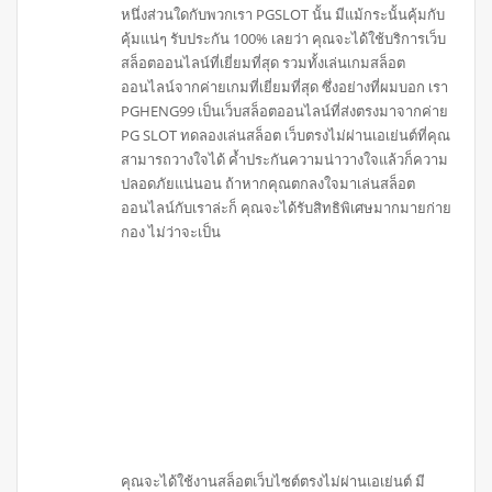
หนึ่งส่วนใดกับพวกเรา PGSLOT นั้น มีแม้กระนั้นคุ้มกับ
คุ้มแน่ๆ รับประกัน 100% เลยว่า คุณจะได้ใช้บริการเว็บ
สล็อตออนไลน์ที่เยี่ยมที่สุด รวมทั้งเล่นเกมสล็อต
ออนไลน์จากค่ายเกมที่เยี่ยมที่สุด ซึ่งอย่างที่ผมบอก เรา
PGHENG99 เป็นเว็บสล็อตออนไลน์ที่ส่งตรงมาจากค่าย
PG SLOT ทดลองเล่นสล็อต เว็บตรงไม่ผ่านเอเย่นต์ที่คุณ
สามารถวางใจได้ ค้ำประกันความน่าวางใจแล้วก็ความ
ปลอดภัยแน่นอน ถ้าหากคุณตกลงใจมาเล่นสล็อต
ออนไลน์กับเราล่ะก็ คุณจะได้รับสิทธิพิเศษมากมายก่าย
กอง ไม่ว่าจะเป็น
คุณจะได้ใช้งานสล็อตเว็บไซต์ตรงไม่ผ่านเอเย่นต์ มี