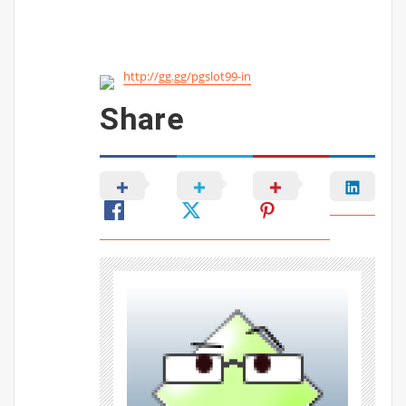
http://gg.gg/pgslot99-in
Share