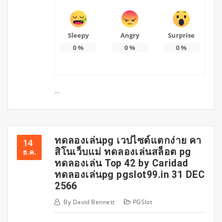
Sleepy
Angry
Surprise
0
%
0
%
0
%
…
ทดลองเล่นpg เวปไซต์แตกง่าย คา
14
สิโนเว็บแม่ ทดลองเล่นสล็อต pg
ธ.ค.
ทดลองเล่น Top 42 by Caridad
ทดลองเล่นpg pgslot99.in 31 DEC
2566
By
David Bennett
PGSlot