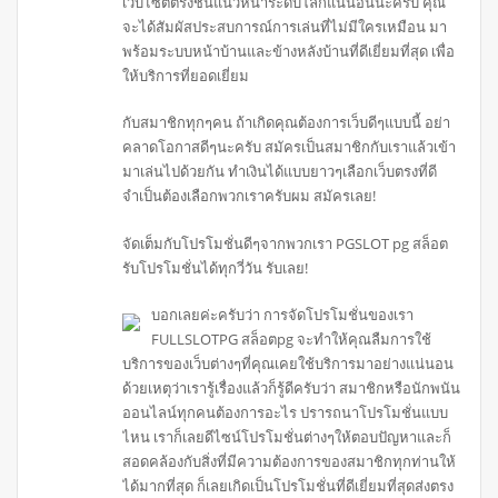
เว็บไซต์ตรงชั้นแนวหน้าระดับโลกแน่นอนนะครับ คุณ
จะได้สัมผัสประสบการณ์การเล่นที่ไม่มีใครเหมือน มา
พร้อมระบบหน้าบ้านและข้างหลังบ้านที่ดีเยี่ยมที่สุด เพื่อ
ให้บริการที่ยอดเยี่ยม
กับสมาชิกทุกๆคน ถ้าเกิดคุณต้องการเว็บดีๆแบบนี้ อย่า
คลาดโอกาสดีๆนะครับ สมัครเป็นสมาชิกกับเราแล้วเข้า
มาเล่นไปด้วยกัน ทำเงินได้แบบยาวๆเลือกเว็บตรงที่ดี
จำเป็นต้องเลือกพวกเราครับผม สมัครเลย!
จัดเต็มกับโปรโมชั่นดีๆจากพวกเรา PGSLOT pg สล็อต
รับโปรโมชั่นได้ทุกวี่วัน รับเลย!
บอกเลยค่ะครับว่า การจัดโปรโมชั่นของเรา
FULLSLOTPG สล็อตpg จะทำให้คุณลืมการใช้
บริการของเว็บต่างๆที่คุณเคยใช้บริการมาอย่างแน่นอน
ด้วยเหตุว่าเรารู้เรื่องแล้วก็รู้ดีครับว่า สมาชิกหรือนักพนัน
ออนไลน์ทุกคนต้องการอะไร ปรารถนาโปรโมชั่นแบบ
ไหน เราก็เลยดีไซน์โปรโมชั่นต่างๆให้ตอบปัญหาและก็
สอดคล้องกับสิ่งที่มีความต้องการของสมาชิกทุกท่านให้
ได้มากที่สุด ก็เลยเกิดเป็นโปรโมชั่นที่ดีเยี่ยมที่สุดส่งตรง