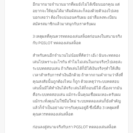
อีกมากมายจำนวนมากที่ผมยังไม่ได้เขียนบอกคุณ แต่
อยากจะให้คุณได้มาสัมผัสและก็ลองด้วยตัวเองไปเลย
บอกเลยว่า ต้องใจแน่นอนครับผม อย่าลืมลงทะเบียน
สมัครสมาชิกแล้วมาสนุกกับเราครับผม
3 เหตุผลที่คุณควรทดลองเล่นสล็อตก่อนลงในสนามจริง
กับ PGSLOT ทดลองเล่นสล็อต
สำหรับคนอีกจำนวนไม่น้อยที่คิดว่า เอ๊ะ! ฉันจะทดลอง
เล่นไปเพราะอะไรกัน ทำไมไม่เล่นในเกมจริงๆไปเลยล่ะ
ระบบทดสอบเล่น ถ้าเกิดเล่นได้ก็มิได้เงินจริงๆทำให้เสีย
เวลาสำหรับการทำเงินอีกด้วย ถ้าหากถามคำถามว่าสิ่งที่
คุณสงสัยนั้นถูกต้องไหม ก็ถูก ด้วยเหตุว่าระบบทดสอบ
เล่นนั้นมิได้ทำเงินได้จริง เล่นได้ก็ถอนมิได้ เนื่องจากมัน
คือระบบทดสอบเล่น แม้กระนั้นคุณเชื่อผมเหอะครับผม
แม้กระทั่งคุณไม่ใช่มือใหม่ ระบบทดลองเล่นก็ยังสำคัญ
แล้วก็จำเป็นอย่างมากๆกับคุณอยู่ดี ซึ่งนี่คือ 3 เหตุผลที่
คุณควรทดลองเล่นสล็อต
ก่อนลงสู่สนามจริงกับเรา PGSLOT ทดลองเล่นสล็อต