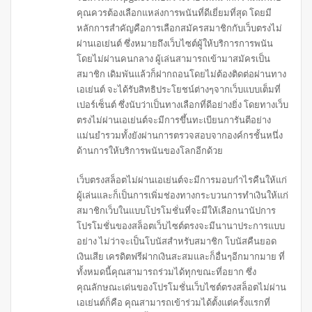
คุณควรต้องเลือกแหล่งการพนันที่ดีเยี่ยมที่สุด โดยมี
หลักการสำคัญคือการเลือกสมัครสมาชิกกับเว็บตรงไม่
ผ่านเอเย่นต์ ซึ่งหมายถึงเว็บไซต์ผู้ให้บริการการพนัน
โดยไม่ผ่านคนกลาง ผู้เล่นสามารถเข้ามาสมัครเป็น
สมาชิก เดิมพันแล้วก็ฝากถอนโดยไม่ต้องติดต่อผ่านทาง
เอเย่นต์ จะได้รับสิทธิประโยชน์ต่างๆจากเว็บแบบเต็มที่
เปอร์เซ็นต์ ซึ่งนับว่าเป็นทางเลือกที่ดีอย่างยิ่ง โดยทางเว็บ
ตรงไม่ผ่านเอเย่นต์จะมีการขึ้นทะเบียนการันตีอย่าง
แม่นยำรวมทั้งยังผ่านการตรวจสอบจากองค์กรชั้นหนึ่ง
ด้านการให้บริการพนันของโลกอีกด้วย
เว็บตรงสล็อตไม่ผ่านเอเย่นต์จะมีการมอบกำไรคืนให้แก่
ผู้เล่นและก็เป็นการเพิ่มช่องทางกระบวนการทำเงินให้แก่
สมาชิกเว็บในแบบโปรโมชั่นที่จะมีให้เลือกนานัปการ
โปรโมชั่นของสล็อตเว็บไซต์ตรงจะมีนานาประการแบบ
อย่าง ไม่ว่าจะเป็นโบนัสสำหรับสมาชิก โบนัสคืนยอด
เงินเสีย เครดิตฟรีฝากเงินสะสมและก็อื่นๆอีกมากมาย ที่
ทั้งหมดนี้คุณสามารถร่วมได้ทุกขณะที่อยาก ซึ่ง
คุณลักษณะเด่นของโปรโมชั่นเว็บไซต์ตรงสล็อตไม่ผ่าน
เอเย่นต์ก็คือ คุณสามารถเข้าร่วมได้ตั้งแต่ครั้งแรกที่