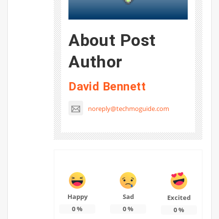
About Post
Author
David Bennett
noreply@techmoguide.com
Happy
Sad
Excited
0
%
0
%
0
%