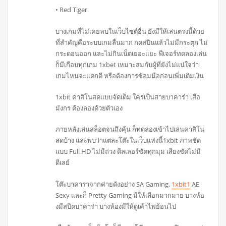
• Red Tiger
บางเกมที่ไม่เคยพบในเว็บไซต์อื่น ยังมีให้เล่นตรงนี้ด้วย
ที่สำคัญคือระบบเกมลื่นมาก กดสปินแล้วไม่มีกระตุก ไม่
กระดอนออก และไม่กินเน็ตเยอะแยะ ฟีเจอร์ทดลองเล่น
ก็มีเกือบทุกเกม 1xbet เหมาะสมกับผู้ที่ยังไม่แน่ใจว่า
เกมไหนจะแตกดี หรือต้องการซ้อมมือก่อนเพิ่มเติมเงิน
1xbit คาสิโนสดแบบจัดเต็ม ใครเป็นสายบาคาร่า เสือ
มังกร ต้องลองด้วยตัวเอง
ภายหลังเล่นสล็อตจนถึงคุ้น ก็ทดลองเข้าไปเล่นคาสิโน
สดบ้าง และพบว่าแต่ละโต๊ะในเว็บแห่งนี้1xbit ภาพชัด
แบบ Full HD ไม่มีถ่วง ดีลเลอร์ชัดทุกมุม เสียงชัดไม่มี
ดีเลย์
โต๊ะบาคาร่าจากค่ายดังอย่าง SA Gaming,
1xbit1
AE
Sexy และก็ Pretty Gaming มีให้เลือกมากมาย บางห้อ
งมีสปีดบาคาร่า บางห้องมีให้ดูเค้าไพ่ย้อนไป