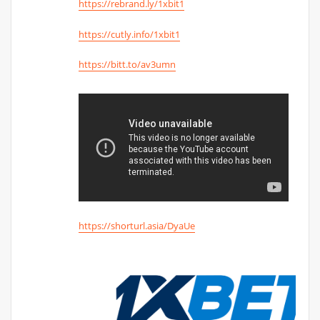
https://rebrand.ly/1xbit1
https://cutly.info/1xbit1
https://bitt.to/av3umn
https://shorturl.asia/DyaUe