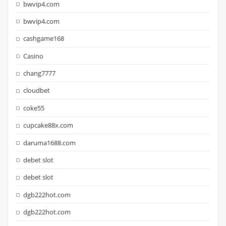
bwvip4.com
bwvip4.com
cashgame168
Casino
chang7777
cloudbet
coke55
cupcake88x.com
daruma1688.com
debet slot
debet slot
dgb222hot.com
dgb222hot.com