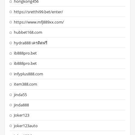
hongkong456
https://sretthi99.bet/enter/
https://www.mfj889xx.com/
hubbet168.com
hydra888 เครดิตฟรี
ib888pro.bet
ib888pro.bet
infyplus888.com
item388.com
jinda55
jinda888
Joker123
joker123auto