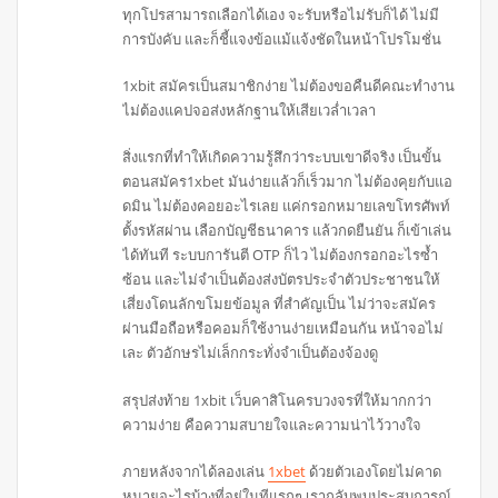
ทุกโปรสามารถเลือกได้เอง จะรับหรือไม่รับก็ได้ ไม่มี
การบังคับ และก็ชี้แจงข้อแม้แจ้งชัดในหน้าโปรโมชั่น
1xbit สมัครเป็นสมาชิกง่าย ไม่ต้องขอคืนดีคณะทำงาน
ไม่ต้องแคปจอส่งหลักฐานให้เสียเวล่ำเวลา
สิ่งแรกที่ทำให้เกิดความรู้สึกว่าระบบเขาดีจริง เป็นขั้น
ตอนสมัคร1xbet มันง่ายแล้วก็เร็วมาก ไม่ต้องคุยกับแอ
ดมิน ไม่ต้องคอยอะไรเลย แค่กรอกหมายเลขโทรศัพท์
ตั้งรหัสผ่าน เลือกบัญชีธนาคาร แล้วกดยืนยัน ก็เข้าเล่น
ได้ทันที ระบบการันตี OTP ก็ไว ไม่ต้องกรอกอะไรซ้ำ
ซ้อน และไม่จำเป็นต้องส่งบัตรประจำตัวประชาชนให้
เสี่ยงโดนลักขโมยข้อมูล ที่สำคัญเป็น ไม่ว่าจะสมัคร
ผ่านมือถือหรือคอมก็ใช้งานง่ายเหมือนกัน หน้าจอไม่
เละ ตัวอักษรไม่เล็กกระทั่งจำเป็นต้องจ้องดู
สรุปส่งท้าย 1xbit เว็บคาสิโนครบวงจรที่ให้มากกว่า
ความง่าย คือความสบายใจและความน่าไว้วางใจ
ภายหลังจากได้ลองเล่น
1xbet
ด้วยตัวเองโดยไม่คาด
หมายอะไรบ้างที่อยู่ในทีแรกๆ เรากลับพบประสบการณ์