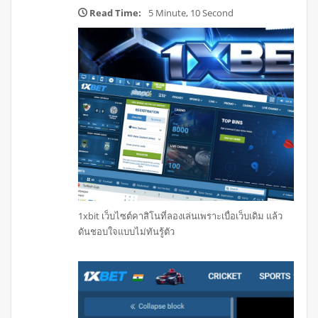
Read Time:
5 Minute, 10 Second
1xbit เว็บไซต์คาสิโนที่ลองเล่นเพราะเบื่อเว็บเดิม แล้ว
ดันชอบใจแบบไม่ทันรู้ตัว