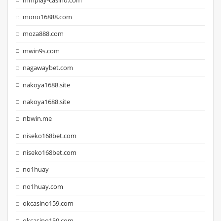
mono16888.com
moza888.com
mwin9s.com
nagawaybet.com
nakoya1688.site
nakoya1688.site
nbwin.me
niseko168bet.com
niseko168bet.com
no1huay
no1huay.com
okcasino159.com
okcasino159.com