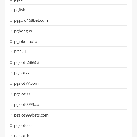
pgfish
pggold168bet.com
pgheng99
pgjoker auto
PGSlot
pgslot เว็บตรง
pgslot77
pgslot77.com
pgslot99
pgslot9999.co
pgslot999bets.com
pgslotceo
pgslotth