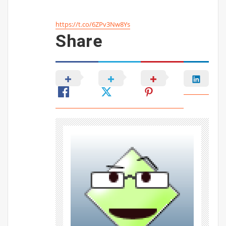
https://t.co/6ZPv3Nw8Ys
Share