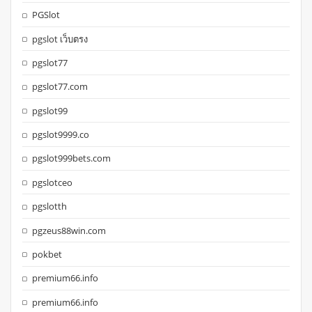
PGSlot
pgslot เว็บตรง
pgslot77
pgslot77.com
pgslot99
pgslot9999.co
pgslot999bets.com
pgslotceo
pgslotth
pgzeus88win.com
pokbet
premium66.info
premium66.info