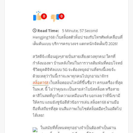
0
0
Read Time:
5 Minute, 57 Second
Hengjing168 เว็บสล็อตตัวท็อป รองรับโทรศัพท์เคลื่อนที่
เต็มต้นแบบ บริการครบวงจร แตกหนักจัดเต็มปี 2026!
สวัสดีจ้ะเพื่อนฝูงๆสายปั่นสายเสี่ยงดวงทุกคน! ใครที่
กำลังมองหา บ้านหลังใหม่ในการวางเดิมพันที่ตอบโจทย์
ชีวิตยุคดิจิทัลแบบ 5G จะต้องหยุดอ่านที่ตรงนี้เลยจ้ะ
ด้วยเหตุว่าวันนี้เราจะพาทุกคนไปบุกอาณาจักร
สล็อต168
เว็บสล็อตออนไลน์ที่ขึ้นชื่อว่า ครบเครื่อง ที่สุด
ในพ.ศ. นี้ ไม่ว่าคุณจะเป็นสายล่าโบนัสสล็อต หรือสาย
คาสิโนสดที่ถูกใจความเหมือนจริง บอกเลยว่าที่นี่เขามี
ให้ครบ แถมยังชูข้อดีหัวข้อการเล่น สล็อต168 ผ่านมือ
ถือที่เสถียรที่สุด จนลืมภาพเว็บไซต์สล็อตอืดๆในอดีตไป
ได้เลย!
ในสมัยที่ทั้งหมดทุกอย่างจำเป็นต้องทำเป็นผ่าน