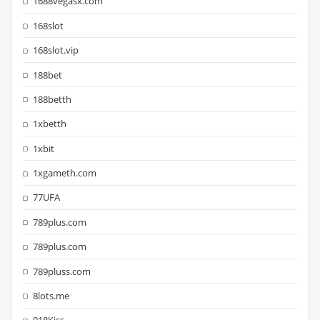
1688vegasx.com
168slot
168slot.vip
188bet
188betth
1xbetth
1xbit
1xgameth.com
77UFA
789plus.com
789plus.com
789pluss.com
8lots.me