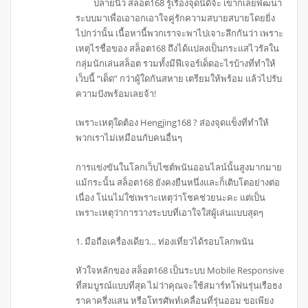
ปลายนิ้ว สล็อต168 รู้เรื่องจุดนี้ดีจ้ะ เขาก็เลยพัฒนา
ระบบมาเพื่อเอาอกเอาใจคู่รักความสบายสบายโดยยิ่ง
ไปกว่านั้น เนื้อหานี้พวกเราจะพาไปเจาะลึกกันว่า เพราะ
เหตุไรชื่อของ สล็อต168 ถึงได้แปลงเป็นกระแสไวรัลใน
กลุ่มนักเล่นสล็อต รวมทั้งมีฟีเจอร์เด็ดอะไรบ้างที่ทำให้
เว็บนี้ “เด็ด” กว่าผู้ใดกันสหาย เตรียมให้พร้อม แล้วไปรับ
ความปังพร้อมเลยจ้า!
เพราะเหตุใดต้อง Hengjing168 ? ส่องจุดแข็งที่ทำให้
พวกเราไม่เหมือนกับคนอื่นๆ
การแข่งขันในโลกเว็บไซต์พนันออนไลน์นั้นสูงมากมาย
แม้กระนั้น สล็อต168 ยังคงยืนหนึ่งและก็เติบโตอย่างต่อ
เนื่อง โน่นไม่ใช่เพราะเหตุว่าโชคช่วยนะคะ แต่เป็น
เพราะเหตุว่าการวางระบบที่เอาใจใส่ผู้เล่นแบบสุดๆ
1. มือถือเครื่องเดียว… ท่องเที่ยวได้รอบโลกพนัน
หัวใจหลักของ สล็อต168 เป็นระบบ Mobile Responsive
ที่สมบูรณ์แบบที่สุด ไม่ว่าคุณจะใช้สมาร์ทโฟนรุ่นเรือธง
ราคาครึ่งแสน หรือโทรศัพท์เคลื่อนที่รุ่นออม ขอเพียง