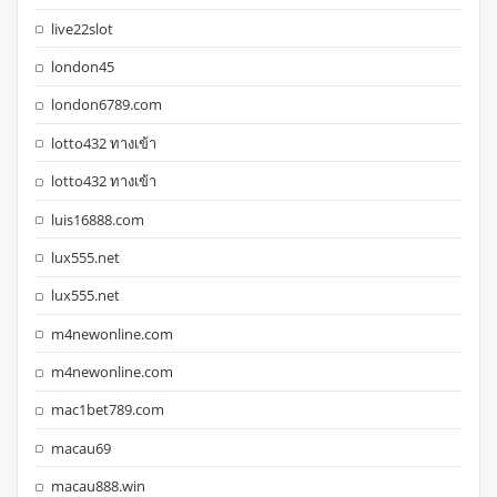
live22slot
london45
london6789.com
lotto432 ทางเข้า
lotto432 ทางเข้า
luis16888.com
lux555.net
lux555.net
m4newonline.com
m4newonline.com
mac1bet789.com
macau69
macau888.win