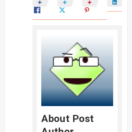
About Post
Author