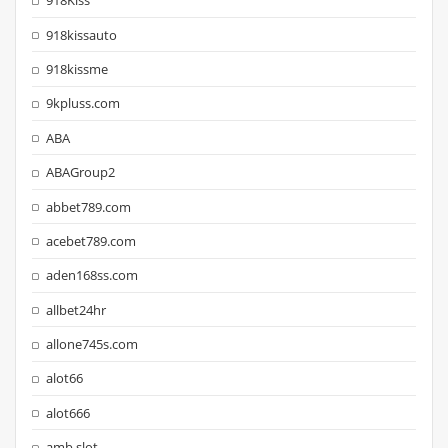
918Kiss
918kissauto
918kissme
9kpluss.com
ABA
ABAGroup2
abbet789.com
acebet789.com
aden168ss.com
allbet24hr
allone745s.com
alot66
alot666
amb slot