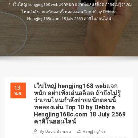
เว็บใหญ่ hengjing168 webแจกหนัก อย่าเพิ่งเล่นสล็อต ถ้ายังไม่รู้ว่าเกม
ไหนกำลังจ่ายหนักตอนนี้ ทดลองเล่น Top 10 by Debbra
Hengjing168c.com 18 July 2569 คาสิโนออนไลน์
เว็บใหญ่ hengjing168 webแจก
13
หนัก อย่าเพิ่งเล่นสล็อต ถ้ายังไม่รู้
พ.ค.
ว่าเกมไหนกำลังจ่ายหนักตอนนี้
ทดลองเล่น Top 10 by Debbra
Hengjing168c.com 18 July 2569
คาสิโนออนไลน์
By
David Bennett
Hengjing168