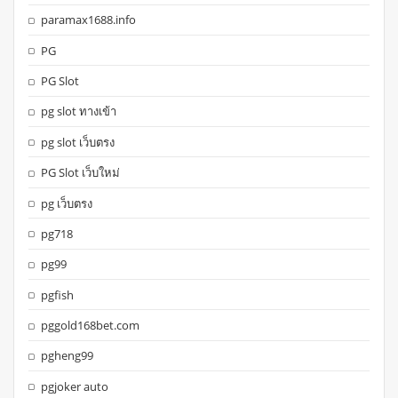
paramax1688.info
PG
PG Slot
pg slot ทางเข้า
pg slot เว็บตรง
PG Slot เว็บใหม่
pg เว็บตรง
pg718
pg99
pgfish
pggold168bet.com
pgheng99
pgjoker auto