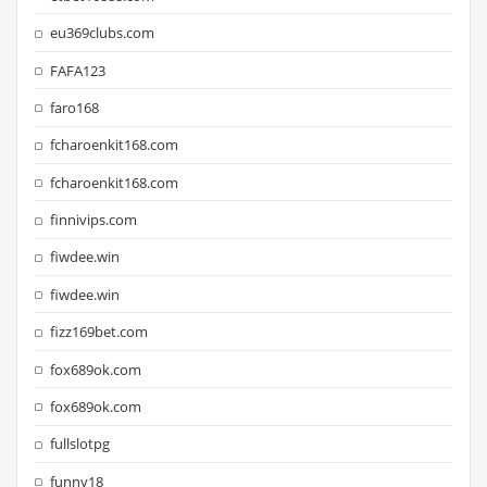
eu369clubs.com
FAFA123
faro168
fcharoenkit168.com
fcharoenkit168.com
finnivips.com
fiwdee.win
fiwdee.win
fizz169bet.com
fox689ok.com
fox689ok.com
fullslotpg
funny18