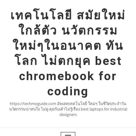
Skip
to
เทคโนโลยี สมัยใหม่
content
ใกล้ตัว นวัตกรรม
ใหม่ๆในอนาคต ทัน
โลก ไม่ตกยุค best
chromebook for
coding
https://techmoguide.com อัพเดทเทคโนโลยี ใหม่ๆ ในชีวิตประจำวัน
นวัตกรรมน่าสนใจ ไม่ดู คุยกับเค้าไม่รู้เรื่อง best laptops for industrial
designers