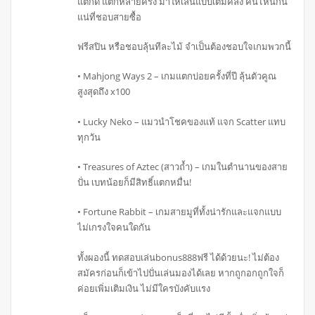
แตกดี แตกหลายครั้ง มาให้เล่นแบบเต็มคลัง คนไหนกัน
แน่ที่ชอบสายซื้อ
ฟรีสปิน หรือชอบลุ้นทีละไม้ จำเป็นต้องชอบใจเกมพวกนี้
• Mahjong Ways 2 – เกมแตกบ่อยครั้งที่ปี ลุ้นตัวคูณ
สูงสุดถึง x100
• Lucky Neko – แมวนำโชคของแท้ แจก Scatter แทบ
ทุกวัน
• Treasures of Aztec (สาวถ้ำ) – เกมในตำนานของสาย
ปั่น เบทน้อยก็มีสิทธิ์แตกหมื่น!
• Fortune Rabbit – เกมสายมูที่ทั้งน่ารักและแจกแบบ
ไม่เกรงใจคนใดกัน
ทั้งผองนี้ ทดสอบเล่นbonus888ฟรี ได้ด้วยนะ! ไม่ต้อง
สมัครก่อนก็เข้าไปปั่นเล่นมองได้เลย หากถูกอกถูกใจก็
ค่อยเพิ่มเติมเงิน ไม่มีใครบังคับแรง