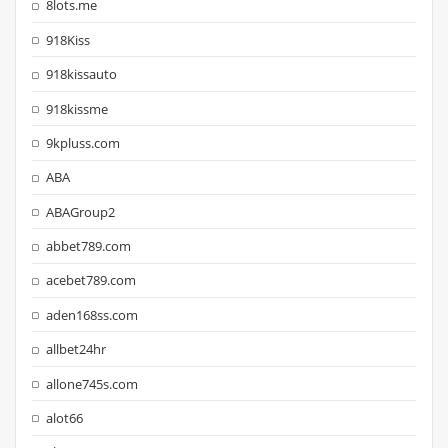
8lots.me
918Kiss
918kissauto
918kissme
9kpluss.com
ABA
ABAGroup2
abbet789.com
acebet789.com
aden168ss.com
allbet24hr
allone745s.com
alot66