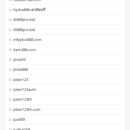
hydra888 เครดิตฟรี
ib888pro.bet
ib888pro.bet
infyplus888.com
item388.com
jinda55
jinda888
Joker123
joker123auto
joker123th
Joker123th.com
juad69
judhai168