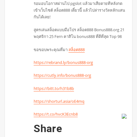
รอมอบโอกาสผ่านไป pgslot แล้วมาเสียดายทีหลังกด
เข้าเว็บไซต์ สล็อต888 เดี๋ยวนี้ แล้วไปล่ารางวัลหลักแสน
กันได้เลย!
สูตรเล่นสล็อตแบบมือโปร สล็อต888 Bonus888.org 21
พฤศจิกา 25 Fern คาสิโน bonus888 ที่ดีที่สุด Top 98
ขอขอบพระคุณที่มา
สล็อต888
https://rebrand.ly/bonus888-org
https://cutly.info/bonus888-org
https://bitt.to/h31b8b
https://shorturl.asia/oE4mq
https://t.co/hvcK3Ecnb8
Share