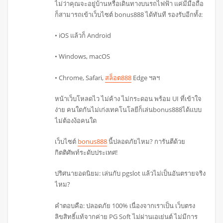
ไม่ว่าคุณจะอยู่บ้านหรือเดินทางบนรถไฟฟ้า แค่มีมือถือ
ก็สามารถเข้าเว็บไซต์ bonus888 ได้ทันที รองรับอีกทั้ง:
• iOS แล้วก็ Android
• Windows, macOS
• Chrome, Safari,
สล็อต888
Edge ฯลฯ
หน้าเว็บโหลดไว ไม่ค้าง ไม่กระดอน พร้อม UI ที่เข้าใจ
ง่าย คนใดกันไม่เก่งเทคโนโลยีก็เล่นbonus888ได้แบบ
ไม่ต้องง้อคนใด
เว็บไซต์
bonus888
นี้ปลอดภัยไหม? การันตีด้วย
กิตติศัพท์ระดับประเทศ!
ปริศนายอดนิยม: เล่นกับ pgslot แล้วไม่เป็นอันตรายจริง
ไหม?
คำตอบคือ: ปลอดภัย 100% เนื่องจากเราเป็น เว็บตรง
ลิขสิทธิ์แท้จากค่าย PG Soft ไม่ผ่านเอเย่นต์ ไม่มีการ