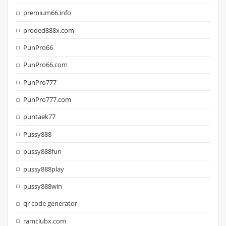
premium66.info
proded888x.com
PunPro66
PunPro66.com
PunPro777
PunPro777.com
puntaek77
Pussy888
pussy888fun
pussy888play
pussy888win
qr code generator
ramclubx.com