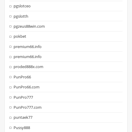
pgslotceo
pgslotth
pgzeus88win.com
pokbet
premium66.info
premium66.info
proded888x.com
PunPro66
PunPro66.com
PunPro777
PunPro777.com
puntaek77
Pussy888