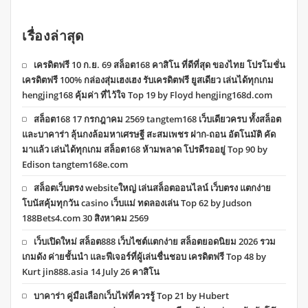
เรื่องล่าสุด
เครดิตฟรี 10 ก.ย. 69 สล็อต168 คาสิโน ที่ดีที่สุด ของไทย โปรโมชั่น
เครดิตฟรี 100% กล่องสุ่มเฮงเฮง รับเครดิตฟรี ยูสเดียว เล่นได้ทุกเกม
hengjing168 คุ้มค่า ที่ไว้ใจ Top 19 by Floyd hengjing168d.com
สล็อต168 17 กรกฎาคม 2569 tangtem168 เว็บเดียวครบ ทั้งสล็อต
และบาคาร่า ลุ้นกงล้อมหาเศรษฐี สะสมเพชร ฝาก-ถอน อัตโนมัติ คัด
มาแล้ว เล่นได้ทุกเกม สล็อต168 ห้ามพลาด โปรดีรออยู่ Top 90 by
Edison tangtem168e.com
สล็อตเว็บตรง websiteใหญ่ เล่นสล็อตออนไลน์ เว็บตรง แตกง่าย
โบนัสคุ้มทุกวัน casino เว็บแม่ ทดลองเล่น Top 62 by Judson
188Bets4.com 30 สิงหาคม 2569
เว็บเปิดใหม่ สล็อต888 เว็บไซต์แตกง่าย สล็อตยอดนิยม 2026 รวม
เกมดัง ค่ายชั้นนำ และฟีเจอร์ที่ผู้เล่นชื่นชอบ เครดิตฟรี Top 48 by
Kurt jin888.asia 14 July 26 คาสิโน
บาคาร่า คู่มือเลือกเว็บไพ่ที่ควรรู้ Top 21 by Hubert