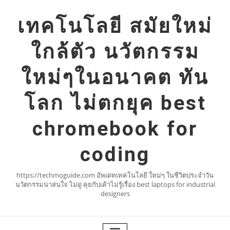
Skip
to
เทคโนโลยี สมัยใหม่
content
ใกล้ตัว นวัตกรรม
ใหม่ๆในอนาคต ทัน
โลก ไม่ตกยุค best
chromebook for
coding
https://techmoguide.com อัพเดทเทคโนโลยี ใหม่ๆ ในชีวิตประจำวัน
นวัตกรรมน่าสนใจ ไม่ดู คุยกับเค้าไม่รู้เรื่อง best laptops for industrial
designers