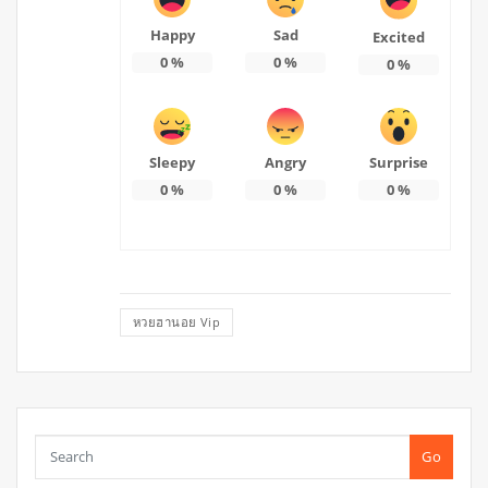
Happy
Sad
Excited
0
%
0
%
0
%
Sleepy
Angry
Surprise
0
%
0
%
0
%
หวยฮานอย Vip
Go