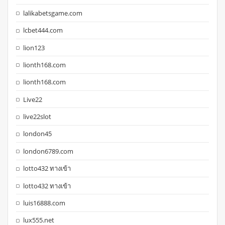
lalikabetsgame.com
lcbet444.com
lion123
lionth168.com
lionth168.com
Live22
live22slot
london45
london6789.com
lotto432 ทางเข้า
lotto432 ทางเข้า
luis16888.com
lux555.net