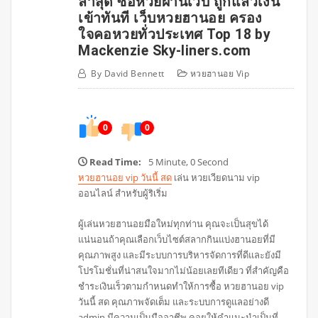
ล่าสุด ซื้อหวยผ่านเว็บ ถูกแล้วเงิน
เข้าทันที เว็บหวยฮานอย ครอง
ใจคอหวยทั่วประเทศ Top 18 by
Mackenzie Sky-liners.com
By
David Bennett
หวยฮานอย Vip
0
0
Read Time:
5 Minute, 0 Second
หวยฮานอย vip วันนี้ สด
เล่น หวยเวียดนาม vip
ออนไลน์ สำหรับผู้ริเริ่ม
ผู้เล่นหวยฮานอยมือใหม่ทุกท่าน คุณจะเป็นสุขได้
แน่นอนถ้าคุณเลือกเว็บไซต์สลากกินแบ่งฮานอยที่มี
คุณภาพสูง และมีระบบการบริหารจัดการที่ดีและยังมี
โปรโมชั่นที่น่าสนใจมากไม่น้อยเลยทีเดียว ที่สำคัญคือ
ชำระเงินเร็วตามกำหนดทำให้การซื้อ หวยฮานอย vip
วันนี้ สด คุณภาพจัดเต็ม และระบบการดูแลอย่างดี
admin มีความเป็นมืออาชีพ คอยให้คำแนะนำเป็นที่