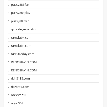
pussy888fun
pussy888play
pussy888win
qr code generator
ramclubx.com
ramclubx.com
rasri365day.com
RENO88WIN.COM
RENO88WIN.COM
rich8188.com
rizzbetx.com
rockstar66
royal558