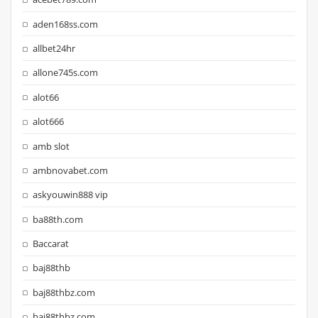
aden168ss.com
allbet24hr
allone745s.com
alot66
alot666
amb slot
ambnovabet.com
askyouwin888 vip
ba88th.com
Baccarat
baj88thb
baj88thbz.com
baj88thbz.com