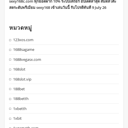
sexy168c.com ทุกยอดฝาก 10% ระบบเสถียร อัปเดตล่าสุด สัมผัสโต๊ะ
สดระดับพรีเมียม sexy168 เข้าเล่นวันนี้ รับโปรดีทันที 9 July 26
หมวดหมู่
123xos.com
1688sagame
1688vegasx.com
168slot
168slot.vip
188bet
188betth
1xbetth
1xbit