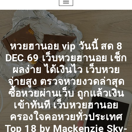
หวยฮานอย vip วันนี้ สด 8
DEC 69 เว็บหวยฮานอย เช็ก
ผลง่าย ได้เงินไว เว็บหวย
จ่ายสูง ตรวจหวยงวดล่าสุด
ซื้อหวยผ่านเว็บ ถูกแล้วเงิน
เข้าทันที เว็บหวยฮานอย
ครองใจคอหวยทั่วประเทศ
Top 18 by Mackenzie Sky-