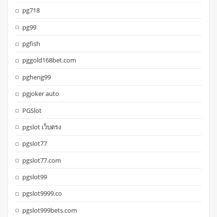
pg718
pg99
pgfish
pggold168bet.com
pgheng99
pgjoker auto
PGSlot
pgslot เว็บตรง
pgslot77
pgslot77.com
pgslot99
pgslot9999.co
pgslot999bets.com