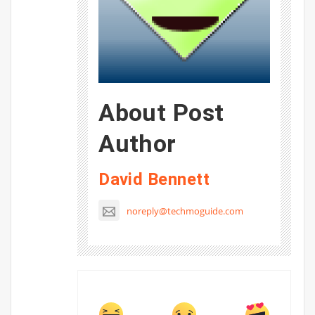
About Post
Author
David Bennett
noreply@techmoguide.com