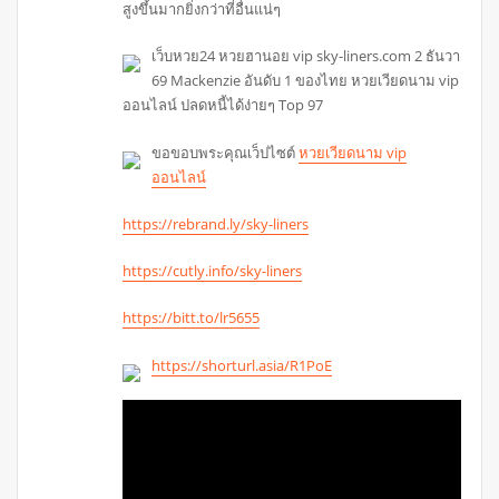
สูงขึ้นมากยิ่งกว่าที่อื่นแน่ๆ
เว็บหวย24 หวยฮานอย vip sky-liners.com 2 ธันวา
69 Mackenzie อันดับ 1 ของไทย หวยเวียดนาม vip
ออนไลน์ ปลดหนี้ได้ง่ายๆ Top 97
ขอขอบพระคุณเว็ปไซต์
หวยเวียดนาม vip
ออนไลน์
https://rebrand.ly/sky-liners
https://cutly.info/sky-liners
https://bitt.to/lr5655
https://shorturl.asia/R1PoE