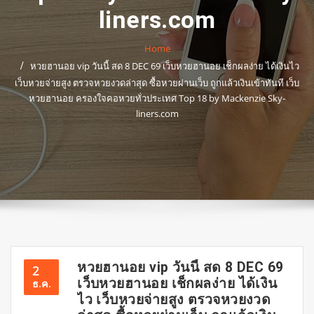
liners.com
Home
หวยฮานอย vip วันนี้ สด 8 DEC 69 เว็บหวยฮานอย เช็กผลง่าย ได้เงินไว
เว็บหวยจ่ายสูง ตรวจหวยงวดล่าสุด ซื้อหวยผ่านเว็บ ถูกแล้วเงินเข้าทันที เว็บ
หวยฮานอย ครองใจคอหวยทั่วประเทศ Top 18 by Mackenzie Sky-
liners.com
หวยฮานอย vip วันนี้ สด 8 DEC 69
2
เว็บหวยฮานอย เช็กผลง่าย ได้เงิน
ธ.ค.
ไว เว็บหวยจ่ายสูง ตรวจหวยงวด