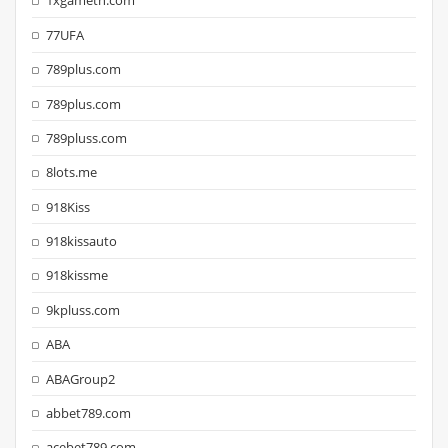
1xgameth.com
77UFA
789plus.com
789plus.com
789pluss.com
8lots.me
918Kiss
918kissauto
918kissme
9kpluss.com
ABA
ABAGroup2
abbet789.com
acebet789.com