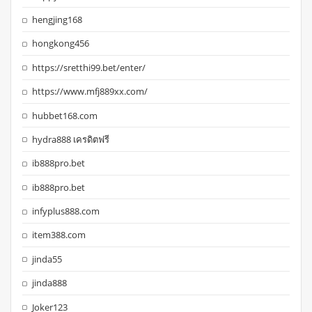
hengjing168
hongkong456
https://sretthi99.bet/enter/
https://www.mfj889xx.com/
hubbet168.com
hydra888 เครดิตฟรี
ib888pro.bet
ib888pro.bet
infyplus888.com
item388.com
jinda55
jinda888
Joker123