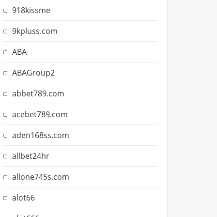
918kissme
9kpluss.com
ABA
ABAGroup2
abbet789.com
acebet789.com
aden168ss.com
allbet24hr
allone745s.com
alot66