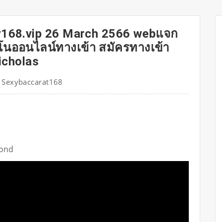
xy168.vip 26 March 2566 webแจก
โนออนไลน์ทางเข้า สมัครทางเข้า
icholas
า Sexybaccarat168
cond