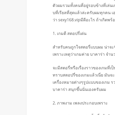
ตัวผมรวมทั้งคนที่อยู่รอบข้างที่เล่นเ
บที่เรียลที่สุดแล้วล่ะครับผมทุกคน เ
ว่า sexy168.vipมีดีอะไร ถ้าเกิดพร
1. เกมดี สตอปรี่เด่น
สำหรับคนถูกใจสตอรี่แบบผม น่าจะช
เพราะเหตุว่าเกมค่าย บาคาร่า จำ
จะมีสตอรี่หรือเรื่องราวของเกมที่
ทราบสตอปรี่ของเกมแล้วเนี่ย มันจะ
เครื่องหมายต่างๆรูปแบบของเกม รวม
บาคาร่า สนุกขึ้นนั่นเองครับผม
2. ภาพงาม เพลงประกอบเพราะ