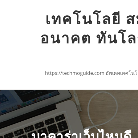
Skip
to
เทคโนโลยี สม
content
อนาคต ทันโลก
https://techmoguide.com อัพเดทเทคโนโลยี ใ
บาคาร่าเว็บไหนดี