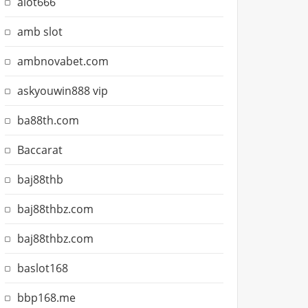
alot666
amb slot
ambnovabet.com
askyouwin888 vip
ba88th.com
Baccarat
baj88thb
baj88thbz.com
baj88thbz.com
baslot168
bbp168.me